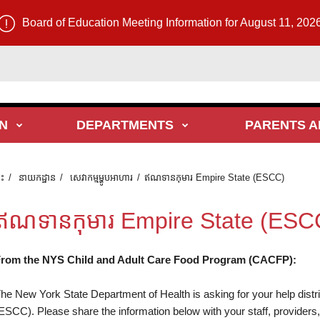
Board of Education Meeting Information for August 11, 202
N
DEPARTMENTS
PARENTS A
ទះ
នាយកដ្ឋាន
សេវាកម្មម្ហូបអាហារ
ឥណទានកុមារ Empire State (ESCC)
ឥណទានកុមារ Empire State (ESC
rom the NYS Child and Adult Care Food Program (CACFP):
he New York State Department of Health is asking for your help distri
ESCC). Please share the information below with your staff, providers,