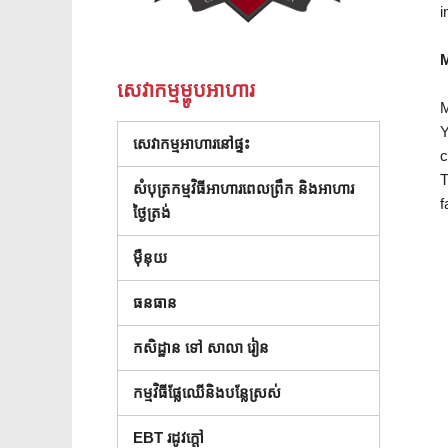
i
M
សេវាកម្មម្ហូបអាហារ
M
Y
សេវាកម្មអាហារនៅផ្ទះ
c
T
សំបុត្រកម្មវិធីអាហារពេលព្រឹក និងអាហារ
f
ថ្ងៃត្រង់
ម៉ឺនុយ
ធនធាន
កសិដ្ឋាន ទៅ សាលា រៀន
កម្មវិធីផ្លែឈើនិងបន្លែស្រស់
EBT រដូវក្តៅ