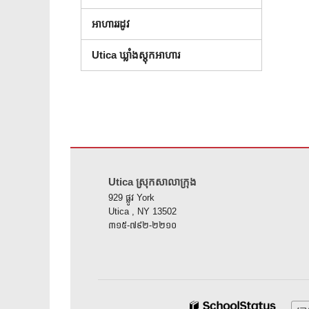
អាហាររដូវ
Utica ឃ្លាំង​ស្តុក​អាហារ
គេហទំព័រ នេះ ផ្តល់ ព័ត៌មាន ដោយ ប្រើ PDF សូម ទស្សនា តំណ នេះ 
Utica ស្រុកសាលាក្រុង
929 ផ្លូវ York
Utica , NY 13502
៣១៥-៧៩២-២២១០