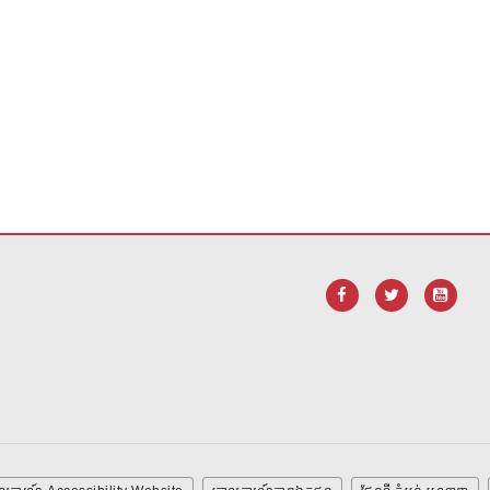
ដើម្បី
ទាញ យក កម្មវិធី Adobe Acrobat Reader DC
។