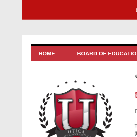
HOME
BOARD OF EDUCATIO
ផ្
F
T
(