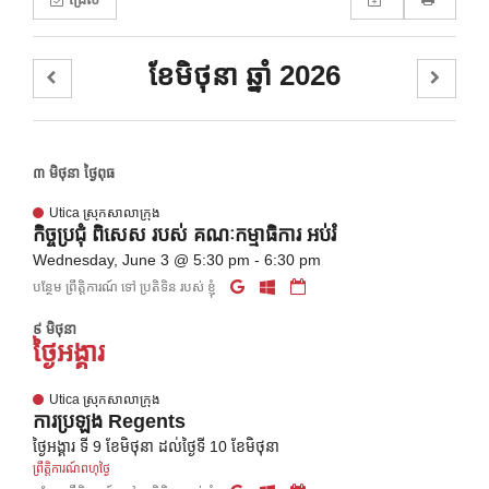
ខែមិថុនា ឆ្នាំ 2026
៣ មិថុនា ថ្ងៃពុធ
Utica ស្រុកសាលាក្រុង
កិច្ចប្រជុំ ពិសេស របស់ គណៈកម្មាធិការ អប់រំ
Wednesday, June 3 @ 5:30 pm - 6:30 pm
បន្ថែម ព្រឹត្តិការណ៍ ទៅ ប្រតិទិន របស់ ខ្ញុំ
៩ មិថុនា
ថ្ងៃអង្គារ
Utica ស្រុកសាលាក្រុង
ការប្រឡង Regents
ថ្ងៃអង្គារ ទី 9 ខែមិថុនា ដល់ថ្ងៃទី 10 ខែមិថុនា
ព្រឹត្តិការណ៍ពហុថ្ងៃ