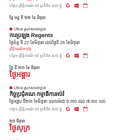
បន្ថែម ព្រឹត្តិការណ៍ ទៅ ប្រតិទិន របស់ ខ្ញុំ
ថ្ងៃ ចន្ទ ទី ២២ ខែ មិថុនា
Utica ស្រុកសាលាក្រុង
ការប្រឡង Regents
ថ្ងៃច័ន្ទ ទី 22 ខែមិថុនា ដល់ថ្ងៃទី 26 ខែមិថុនា
ព្រឹត្តិការណ៍ពហុថ្ងៃ
បន្ថែម ព្រឹត្តិការណ៍ ទៅ ប្រតិទិន របស់ ខ្ញុំ
ថ្ងៃ ទី ២៣ ខែ មិថុនា
ថ្ងៃអង្គារ
Utica ស្រុកសាលាក្រុង
កិច្ចប្រជុំគណៈកម្មាធិការអប់រំ
ថ្ងៃអង្គារ ទី២៣ ខែមិថុនា វេលាម៉ោង ៦:៣០ ដល់ ៧:៣០ យប់
បន្ថែម ព្រឹត្តិការណ៍ ទៅ ប្រតិទិន របស់ ខ្ញុំ
២៦ មិថុនា
ថ្ងៃសុក្រ