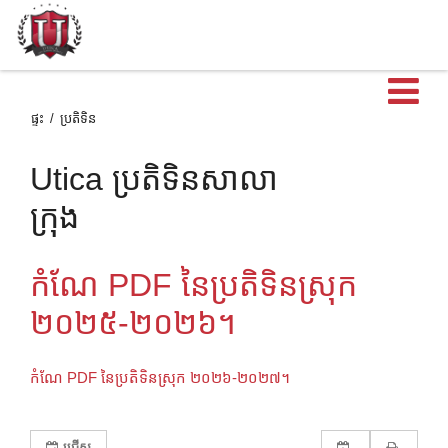
បើ
ផ្ទះ
ប្រតិទិន
Utica ប្រតិទិនសាលា
ក្រុង
កំណែ PDF នៃប្រតិទិនស្រុក
២០២៥-២០២៦។
កំណែ PDF នៃប្រតិទិនស្រុក ២០២៦-២០២៧។
ជ្រើស