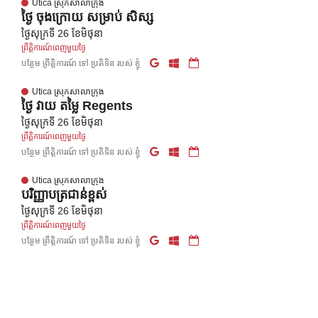
Utica ស្រុកសាលាក្រុង
ថ្ងៃ ចុងក្រោយ សម្រាប់ សិស្ស
ថ្ងៃសុក្រទី 26 ខែមិថុនា
ព្រឹត្តិការណ៍ពេញមួយថ្ងៃ
បន្ថែម ព្រឹត្តិការណ៍ ទៅ ប្រតិទិន របស់ ខ្ញុំ
Utica ស្រុកសាលាក្រុង
ថ្ងៃ វាយ តម្លៃ Regents
ថ្ងៃសុក្រទី 26 ខែមិថុនា
ព្រឹត្តិការណ៍ពេញមួយថ្ងៃ
បន្ថែម ព្រឹត្តិការណ៍ ទៅ ប្រតិទិន របស់ ខ្ញុំ
Utica ស្រុកសាលាក្រុង
បរិញ្ញាបត្រជាន់ខ្ពស់
ថ្ងៃសុក្រទី 26 ខែមិថុនា
ព្រឹត្តិការណ៍ពេញមួយថ្ងៃ
បន្ថែម ព្រឹត្តិការណ៍ ទៅ ប្រតិទិន របស់ ខ្ញុំ