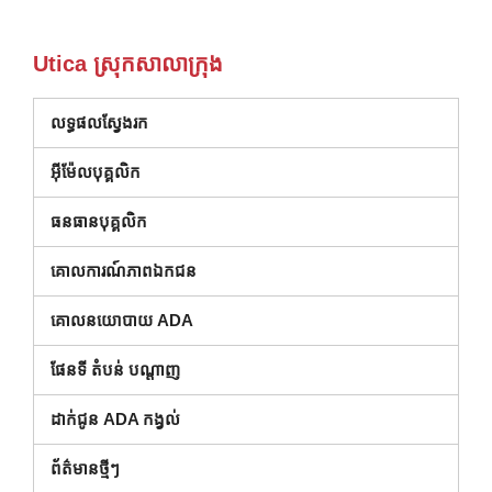
Utica ស្រុកសាលាក្រុង
លទ្ធផលស្វែងរក
អ៊ីម៉ែលបុគ្គលិក
ធនធានបុគ្គលិក
គោលការណ៍ភាពឯកជន
គោលនយោបាយ ADA
ផែនទី តំបន់ បណ្ដាញ
ដាក់ជូន ADA កង្វល់
ព័ត៌មានថ្មីៗ