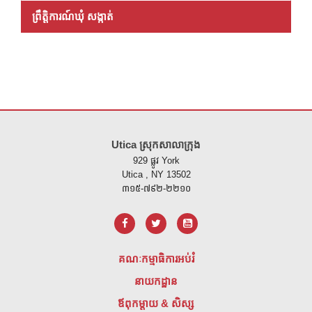
ព្រឹត្តិការណ៍ឃុំ សង្កាត់
គេហទំព័រ នេះ ផ្តល់ ព័ត៌មាន ដោយ ប្រើ PDF សូម ទស្សនា តំណ នេះ ដើម្បី
ទាញ យ
Utica ស្រុកសាលាក្រុង
929 ផ្លូវ York
Utica , NY 13502
៣១៥-៧៩២-២២១០
គណៈកម្មាធិការអប់រំ
នាយកដ្ឋាន
ឪពុកម្តាយ & សិស្ស