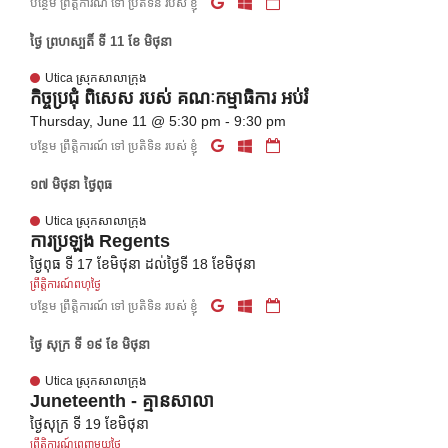
បន្ថែម ព្រឹត្តិការណ៍ ទៅ ប្រតិទិន របស់ ខ្ញុំ
ថ្ងៃ ព្រហស្បតិ៍ ទី 11 ខែ មិថុនា
Utica ស្រុកសាលាក្រុង
កិច្ចប្រជុំ ពិសេស របស់ គណៈកម្មាធិការ អប់រំ
Thursday, June 11 @ 5:30 pm - 9:30 pm
បន្ថែម ព្រឹត្តិការណ៍ ទៅ ប្រតិទិន របស់ ខ្ញុំ
១៧ មិថុនា ថ្ងៃពុធ
Utica ស្រុកសាលាក្រុង
ការប្រឡង Regents
ថ្ងៃពុធ ទី 17 ខែមិថុនា ដល់ថ្ងៃទី 18 ខែមិថុនា
ព្រឹត្តិការណ៍ពហុថ្ងៃ
បន្ថែម ព្រឹត្តិការណ៍ ទៅ ប្រតិទិន របស់ ខ្ញុំ
ថ្ងៃ សុក្រ ទី ១៩ ខែ មិថុនា
Utica ស្រុកសាលាក្រុង
Juneteenth - គ្មានសាលា
ថ្ងៃសុក្រ ទី 19 ខែមិថុនា
ព្រឹត្តិការណ៍ពេញមួយថ្ងៃ