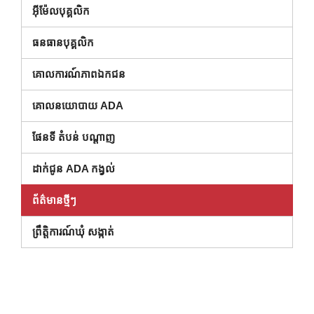
អ៊ីម៉ែលបុគ្គលិក
ធនធានបុគ្គលិក
គោលការណ៍ភាពឯកជន
គោលនយោបាយ ADA
ផែនទី តំបន់ បណ្ដាញ
ដាក់ជូន ADA កង្វល់
ព័ត៌មានថ្មីៗ
ព្រឹត្តិការណ៍ឃុំ សង្កាត់