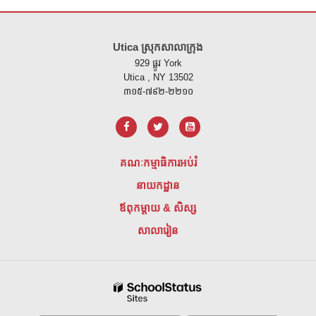
គេហទំព័រ នេះ ផ្តល់ ព័ត៌មាន ដោយ ប្រើ PDF សូម ទស្សនា តំណ នេះ ដើម្បី
ទាញ យ
Utica ស្រុកសាលាក្រុង
929 ផ្លូវ York
Utica , NY 13502
៣១៥-៧៩២-២២១០
គណៈកម្មាធិការអប់រំ
នាយកដ្ឋាន
ឪពុកម្តាយ & សិស្ស
សាលារៀន