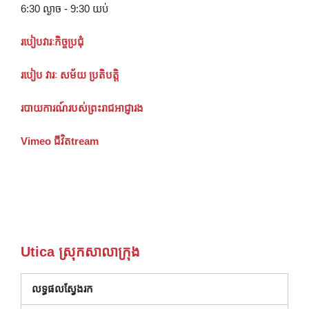
6:30 ល្ងាច - 9:30 យប់
របៀបវារៈកិច្ចប្រជុំ
របៀប វារៈ សម័យ ប្រតិបត្តិ
របាយការណ៍របស់ព្រះរាជអាជ្ញារង
Vimeo ជីវិតtream
Utica ស្រុកសាលាក្រុង
លទ្ធផលស្វែងរក