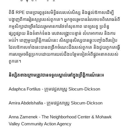
ពិធី RPE បានប្រារព្ធនូវសមិទ្ធិផលរបស់សិស្ស និងផ្តល់ឱកាសដើម្បី
បង្ហាញពីការរៀនសូត្ររបស់ពួកគេ។ អ្នកចូលរួមបានរំលេចបទពិសោធន៍ពី
កម្មសិក្សាជាច្រើនដែលរួមមានការថែទាំសុខភាព ពេទ្យសត្វ ប្រព័ន្ធ
ផ្សព្វផ្សាយ និងទំនាក់ទំនង សេវាសង្គ្រោះបន្ទាន់ លំហអាកាស និងការ
អប់រំ។ ពេញមួយព្រឹត្តិការណ៍នេះ សិស្សានុសិស្សបានឆ្លុះបញ្ចាំងពីរបៀប
ដែលឱកាសទាំងនេះបានពង្រីកចំណេះដឹងរបស់ពួកគេ និងជួយពួកគេធ្វើ
ការសម្រេចចិត្តប្រកបដោយការយល់ដឹងបន្ថែមទៀតអំពីផ្លូវអនាគតរបស់
ពួកគេ។
និស្សិតខាងក្រោមត្រូវបានទទួលស្គាល់នៅក្នុងព្រឹត្តិការណ៍នេះ៖
Adaphca Fortilus - ក្រុមវេជ្ជសាស្ត្រ Slocum-Dickson
Amira Abdelshafia - ក្រុមវេជ្ជសាស្ត្រ Slocum-Dickson
Anna Zamenek - The Neighborhood Center & Mohawk
Valley Community Action Agency