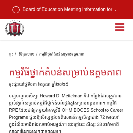
Board of Education Meeting Information for August 11, 2026
បើ
ផ្ទះ
វិចិត្រសាល
កម្មវិធីថ្នាក់តំបន់សម្រាប់ឧត្តមភាព
កម្មវិធីថ្នាក់តំបន់សម្រាប់ឧត្តមភាព
ចុះផ្សាយថ្ងៃទី០៣ ខែតុលា ឆ្នាំ២០២៥
មជ្ឈមណ្ឌលសិក្សា Howard D. Mettelman គឺជាកន្លែងដែលត្រូវបាន
ផ្តល់រង្វាន់សម្រាប់កម្មវិធីថ្នាក់តំបន់រដូវក្តៅសម្រាប់ឧត្តមភាព។ កម្មវិធី
RPE ដែលជាផ្នែកមួយនៃកម្មវិធី OHM BOCES School to Career
Programs ផ្តល់ឱ្យសិស្សនូវបទពិសោធន៍កម្មសិក្សាជាង 72 ម៉ោងនៅ
ក្នុងវិស័យអាជីពដែលចាប់អារម្មណ៍។ រដូវក្តៅនេះ សិស្ស 33 នាក់មកពី
សាលារៀនក្នុងស្រុកបានចូលរួម។