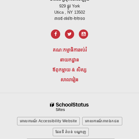
929 ផ្លូវ York
Utica , NY 13502
៣១៥-៧៩២-២២១០
គណៈកម្មាធិការអប់រំ
នាយកដ្ឋាន
ឪពុកម្តាយ & សិស្ស
សាលារៀន
គោលការណ៍ Accessibility Website
គោលការណ៍ភាពឯកជន
ផែនទី តំបន់ បណ្ដាញ