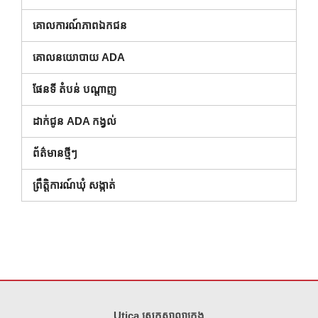
គោលការណ៍ភាពឯកជន
គោលនយោបាយ ADA
ផែនទី តំបន់ បណ្ដាញ
ដាក់ជូន ADA កង្វល់
ព័ត៌មានថ្មីៗ
ព្រឹត្តិការណ៍ឃុំ សង្កាត់
គេហទំព័រ នេះ ផ្តល់ ព័ត៌មាន ដោយ ប្រើ PDF សូម ទស្សនា តំណ នេះ ដើម្បី
ទាញ យ
Utica ស្រុកសាលាក្រុង