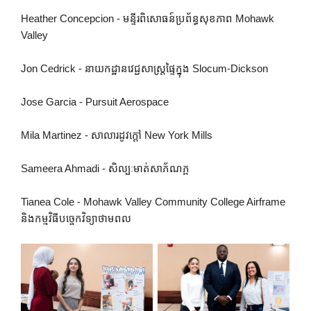
Heather Concepcion - មន្ទីរពិសោធន៍ប្រព័ន្ធសុខភាព Mohawk
Valley
Jon Cedrick - នាយកដ្ឋានវេជ្ជសាស្ត្រផ្ទៃក្នុង Slocum-Dickson
Jose Garcia - Pursuit Aerospace
Mila Martinez - សាលារដូវក្តៅ New York Mills
Sameera Ahmadi - សិល្បៈមាត់សាភ័ណភ្ព
Tianea Cole - Mohawk Valley Community College Airframe
និងកម្មវិធីបច្ចេកវិទ្យាថាមពល