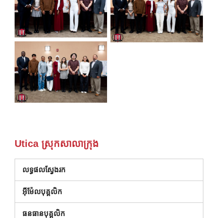
Utica ស្រុកសាលាក្រុង
លទ្ធផលស្វែងរក
អ៊ីម៉ែលបុគ្គលិក
ធនធានបុគ្គលិក