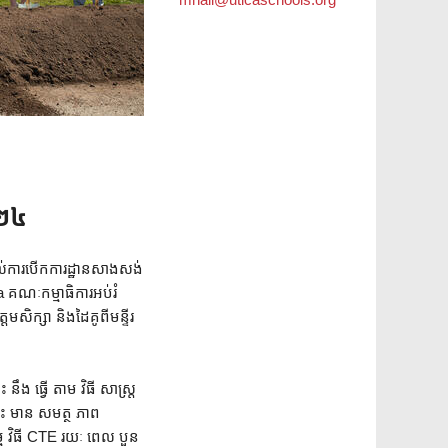
០២៤
កដល់ការបើកការដ្ឋានសាងសង់
គណៈ​កម្មាធិការ​អប់រំ
​សិក្សា និង​ដៃគូ​ពី​មន្ទីរ​
នឹង ធ្វើ តាម វិធី សាស្ត្រ
នេះ មាន សមត្ថ ភាព
្ម វិធី CTE រយៈ ពេល បួន