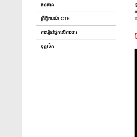
ឆ
ធនធាន
រ
ប
ព្រឹត្តិការណ៍ CTE
ការរៀនផ្អែកលើការងារ
បុគ្គលិក