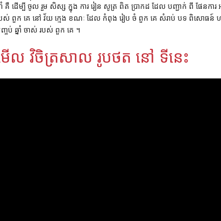
្នាំ គឺ ដើម្បី ចូល រួម សិស្ស ក្នុង ការ រៀន សូត្រ ពិត ប្រាកដ ដែល បញ្ជាក់ ពី ផែន
បស់ ពួក គេ នៅ វ័យ ក្មេង ខណៈ ដែល កំពុង រៀប ចំ ពួក គេ សំរាប់ បទ ពិសោធន៍ 
ញ្ចប់ ឆ្នាំ ចាស់ របស់ ពួក គេ ។
មើល វិចិត្រសាល រូបថត នៅ ទីនេះ