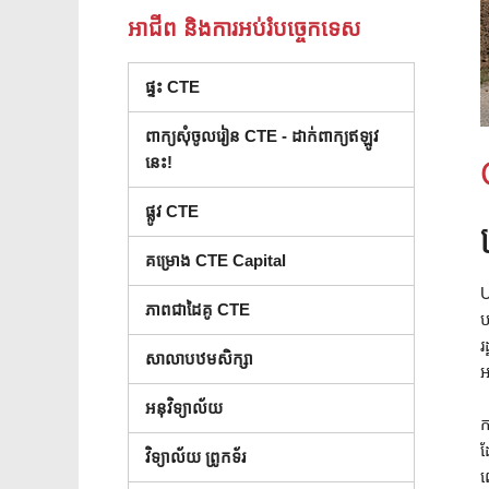
អាជីព និងការអប់រំបច្ចេកទេស
ផ្ទះ CTE
ពាក្យសុំចូលរៀន CTE - ដាក់ពាក្យឥឡូវ
នេះ!
ផ្លូវ CTE
គម្រោង CTE Capital
U
ភាពជាដៃគូ CTE
ប
រ
សាលាបឋមសិក្សា
អ
អនុវិទ្យាល័យ
ក
ដ
វិទ្យាល័យ ព្រូកទ័រ
ព