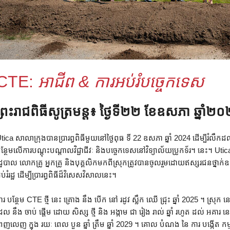
CTE:
អាជីព & ការអប់រំបច្ចេកទេស
ព្រះរាជពិធីសូត្រមន្ត៖ ថ្ងៃទី២២ ខែឧសភា ឆ្នាំ២
tica សាលាក្រុងបានប្រារព្ធពិធីមួយនៅថ្ងៃពុធ ទី 22 ឧសភា ឆ្នាំ 2024 ដើម្បីរំលឹ
ន្ថែមលើការបណ្តុះបណ្តាលវិជ្ជាជីវៈ និងបច្ចេកទេសនៅវិទ្យាល័យប្រូកទ័រ។ នេះ។ Utica 
ដ្ឋបាល លោកគ្រូ អ្នកគ្រូ និង​បុគ្គលិក​មក​ពី​ស្រុក​ត្រូវ​បាន​ចូល​រួម​ដោយ​ឥស្សរជន​ថ្នាក់​ឧត្តម
ប់រំ​រដ្ឋ ដើម្បី​ប្រារព្ធ​ពិធី​ដ៏​វិសេសវិសាល​នេះ។
ារ បន្ថែម CTE ថ្មី នេះ គ្រោង នឹង បើក នៅ រដូវ ស្លឹក ឈើ ជ្រុះ ឆ្នាំ 2025 ។ ស្រុក នេះ 
ែល នឹង ចាប់ ផ្តើម ដោយ សិស្ស ថ្មី និង អង្កាម ជា រៀង រាល់ ឆ្នាំ រហូត ដល់ អគារ 
េញលេញ ក្នុង រយៈ ពេល បួន ឆ្នាំ ត្រឹម ឆ្នាំ 2029 ។ គោល បំណង នៃ ការ បង្កើត កម