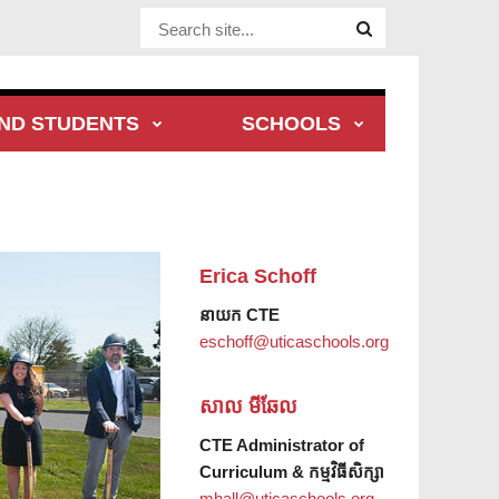
Website Site
ND STUDENTS
SCHOOLS
Erica Schoff
នាយក CTE
eschoff@uticaschools.org
សាល មីឆែល
CTE Administrator of
Curriculum & កម្មវិធីសិក្សា
mhall@uticaschools.org