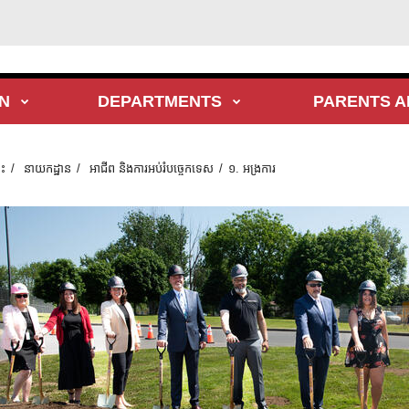
N
DEPARTMENTS
PARENTS A
ទះ
នាយកដ្ឋាន
អាជីព និងការអប់រំបច្ចេកទេស
១. អង្រការ