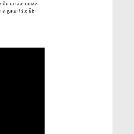
ការ អាជីព នា ពេល អនាគត
ហាត់ ប្រាណ ដែល នឹង