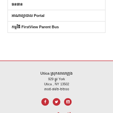
ធនធាន
អាណាព្យាបាល Portal
កម្មវិធី FirstView Parent Bus
គេហទំព័រ នេះ ផ្តល់ ព័ត៌មាន ដោយ ប្រើ PDF សូម ទស្សនា តំណ នេះ ដើម្បី
ទាញ យ
Utica ស្រុកសាលាក្រុង
929 ផ្លូវ York
Utica , NY 13502
៣១៥-៧៩២-២២១០