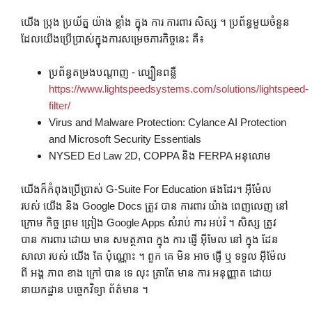
យើង ប្រុង ប្រយ័ត្ន យ៉ាង ខ្លាំង ក្នុង ការ ការពារ សិស្ស ។ ប្រព័ន្ធមួយចំនួន
ដែលយើងប្រើប្រាស់ក្នុងការសម្រេចភារកិច្ចនេះ គឺ៖
ប្រព័ន្ធតម្រងបណ្ដាញ - ល្បឿនពន្លឺ
https://www.lightspeedsystems.com/solutions/lightspeed-
filter/
Virus and Malware Protection: Cylance AI Protection
and Microsoft Security Essentials
NYSED Ed Law 2D, COPPA និង FERPA អនុលោម
យើងក៏កំពុងប្រើប្រាស់ G-Suite For Education ផងដែរ។ អ៊ីម៉ែល
របស់ យើង និង Google Docs ត្រូវ បាន ការពារ យ៉ាង ពេញលេញ នៅ
ក្រោម កិច្ច ព្រម ព្រៀង Google Apps សំរាប់ ការ អប់រំ ។ សិស្ស ត្រូវ
បាន ការពារ ដោយ មាន សមត្ថភាព ក្នុង ការ ផ្ញើ អ៊ីមែល នៅ ក្នុង ដែន
សាលា របស់ យើង តែ ប៉ុណ្ណោះ ។ ពួក គេ មិន អាច ផ្ញើ ឬ ទទួល អ៊ីម៉ែល
ពី អង្គ ភាព ខាង ក្រៅ បាន ទេ លុះ ត្រាតែ មាន ការ អនុញ្ញាត ដោយ
នាយកដ្ឋាន បច្ចេកវិទ្យា ព័ត៌មាន ។