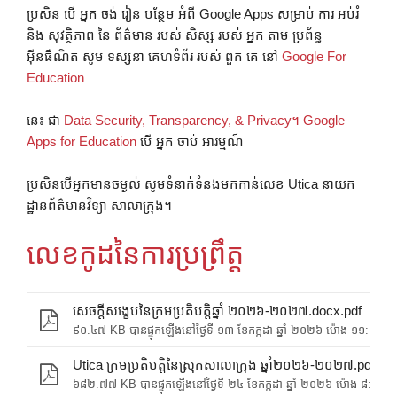
ប្រសិន បើ អ្នក ចង់ រៀន បន្ថែម អំពី Google Apps សម្រាប់ ការ អប់រំ
និង សុវត្ថិភាព នៃ ព័ត៌មាន របស់ សិស្ស របស់ អ្នក តាម ប្រព័ន្ធ
អ៊ីនធឺណិត សូម ទស្សនា គេហទំព័រ របស់ ពួក គេ នៅ
Google For
Education
នេះ ជា
Data Security, Transparency, & Privacy។ Google
Apps for Education
បើ អ្នក ចាប់ អារម្មណ៍
ប្រសិនបើអ្នកមានចម្ងល់ សូមទំនាក់ទំនងមកកាន់លេខ Utica នាយក
ដ្ឋានព័ត៌មានវិទ្យា សាលាក្រុង។
លេខកូដនៃការប្រព្រឹត្ដ
សេចក្តីសង្ខេបនៃក្រមប្រតិបត្តិឆ្នាំ ២០២៦-២០២៧.docx.pdf
៩០.៤៧ KB បានផ្ទុកឡើងនៅថ្ងៃទី ១៣ ខែកក្កដា ឆ្នាំ ២០២៦ ម៉ោង ១១:០១ ព្រ
Utica ក្រមប្រតិបត្តិនៃស្រុកសាលាក្រុង ឆ្នាំ២០២៦-២០២៧.pdf
៦៨២.៧៧ KB បានផ្ទុកឡើងនៅថ្ងៃទី ២៤ ខែកក្កដា ឆ្នាំ ២០២៦ ម៉ោង ៨:១៧ ព្