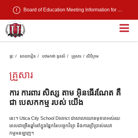
Board of Education Meeting Information for August 11, 2026
បើ
ផ្ទះ
សាលារៀន
បឋមកថា ចូនស៍
គ្រួសារ
លិបិក្រម
គ្រួសារ
ការ ការពារ សិស្ស តាម អ៊ិនធើរណែត គឺ
ជា បេសកកម្ម របស់ យើង
នេះ។ Utica City School District ជាសាលាឈានមុខគេអស់រយៈ
ពេលជាច្រើនឆ្នាំនៅក្នុងផ្នែកនៃបច្ចេកវិទ្យា និងការប្រើប្រាស់សេវា
កម្មអនឡាញ។