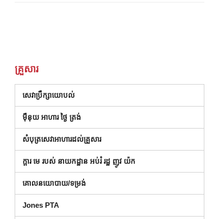
គ្រួសារ
(បើកក្នុងបង្អួចថ្មី)
សេវាប្រឹក្សាយោបល់
ម៉ឺនុយ អាហារ ថ្ងៃ ត្រង់
សំបុត្រសេវាអាហារដល់គ្រួសារ
( បើក នៅ ក្នុង បង្អួច ថ្មី )
ក្តារ មេ របស់ នាយកដ្ឋាន អប់រំ រដ្ឋ ញូវ យ៉ក
គោលនយោបាយ/ទម្រង់
Jones PTA