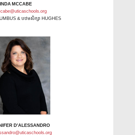
INDA MCCABE
abe@uticaschools.org
UMBUS & បឋមសិក្សា HUGHES
NIFER D'ALESSANDRO
essandro@uticaschools.org