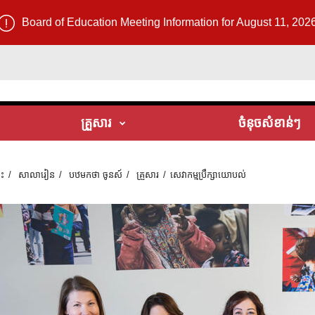
Board of Education Meeting Information for August 11, 202
គ្រួសារ
ចំនុចសំខាន់ៗ
ទះ
សាលារៀន
បឋមកថា ចូនស៍
គ្រួសារ
សេវាកម្មប្រឹក្សាយោបល់