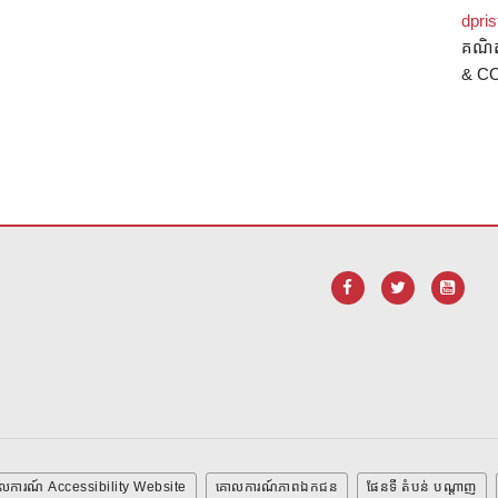
dpri
គណិ
& C
ដើម្បី
ទាញ យក កម្មវិធី Adobe Acrobat Reader DC
។
លការណ៍ Accessibility Website
គោលការណ៍ភាពឯកជន
ផែនទី តំបន់ បណ្ដាញ