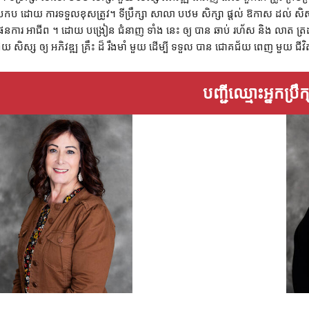
្រកប ដោយ ការទទួលខុសត្រូវ។ ទីប្រឹក្សា សាលា បឋម សិក្សា ផ្តល់ ឱកាស ដល់ សិស្ស 
ែនការ អាជីព ។ ដោយ បង្រៀន ជំនាញ ទាំង នេះ ឲ្យ បាន ឆាប់ រហ័ស និង លាត ត្រដាង
ួយ សិស្ស ឲ្យ អភិវឌ្ឍ គ្រឹះ ដ៏ រឹងមាំ មួយ ដើម្បី ទទួល បាន ជោគជ័យ ពេញ មួយ ជីវ
បញ្ជីឈ្មោះអ្នកប្រឹ