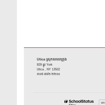
គេហទំព័រ នេះ ផ្តល់ ព័ត៌មាន ដោយ ប្រើ PDF សូម ទស្សនា តំណ នេះ 
Utica ស្រុកសាលាក្រុង
929 ផ្លូវ York
Utica , NY 13502
៣១៥-៧៩២-២២១០
គោ