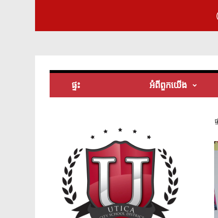
ផ្ទះ
អំពី​ពួក​យើង
ផ្