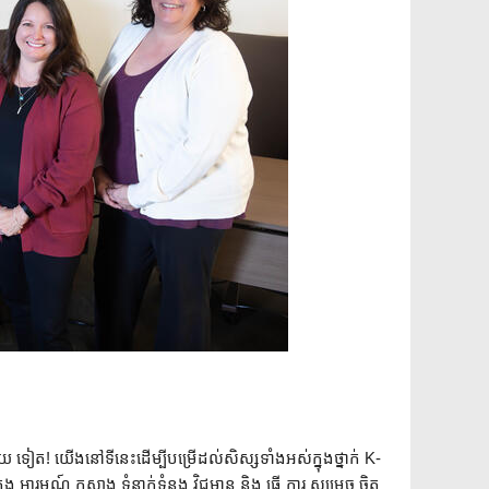
រំភើប មួយ ទៀត! យើងនៅទីនេះដើម្បីបម្រើដល់សិស្សទាំងអស់ក្នុងថ្នាក់ K-
ង អារម្មណ៍ កសាង ទំនាក់ទំនង វិជ្ជមាន និង ធ្វើ ការ សម្រេច ចិត្ត