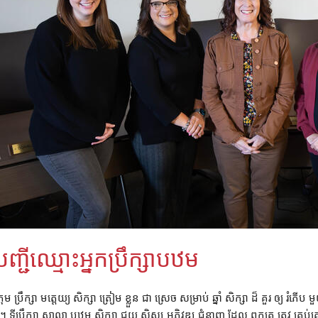
បញ្ជីឈ្មោះអ្នកប្រឹក្សាបឋម
្រុម ប្រឹក្សា មត្តេយ្យ សិក្សា ត្រៀម ខ្លួន ជា ស្រេច សម្រាប់ ឆ្នាំ សិក្សា ដ៏ គួរ ឲ្យ 
។ ទីប្រឹក្សា សាលា បឋម សិក្សា ជួយ សិស្ស អភិវឌ្ឍ ជំនាញ ដែល ពួកគេ ត្រូវ គ្រប់គ្រ