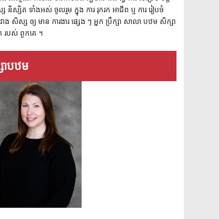
និស្សិត ទាំងអស់ ចូលរួម ក្នុង ការ រុករក អាជីព ឬ ការ រៀបចំ
 សិស្ស ឲ្យ មាន ការងារ ផ្សេង ៗ អ្នក ប្រឹក្សា សាលា បឋម សិក្សា
ិត របស់ ពួកគេ ។
ក្សាបឋម