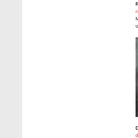
r
ប
d