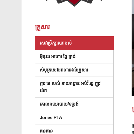
គ្រួសារ
(បើកក្នុងបង្អួចថ្មី)
សេវាប្រឹក្សាយោបល់
ម៉ឺនុយ អាហារ ថ្ងៃ ត្រង់
សំបុត្រសេវាអាហារដល់គ្រួសារ
ក្តារ មេ របស់ នាយកដ្ឋាន អប់រំ រដ្ឋ ញូវ
( បើក នៅ ក្នុង បង្អួច ថ្មី )
យ៉ក
គោលនយោបាយ/ទម្រង់
Jones PTA
ក
ធនធាន
6