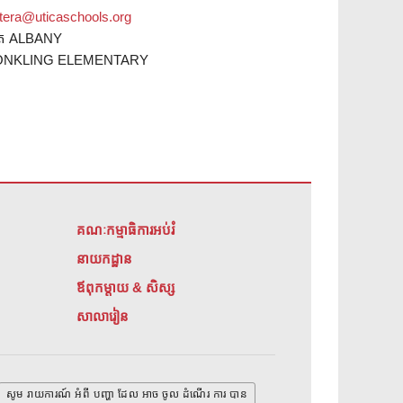
stera@uticaschools.org
ត ALBANY
ONKLING ELEMENTARY
គណៈកម្មាធិការអប់រំ
នាយកដ្ឋាន
ឪពុកម្តាយ & សិស្ស
សាលារៀន
សូម រាយការណ៍ អំពី បញ្ហា ដែល អាច ចូល ដំណើរ ការ បាន