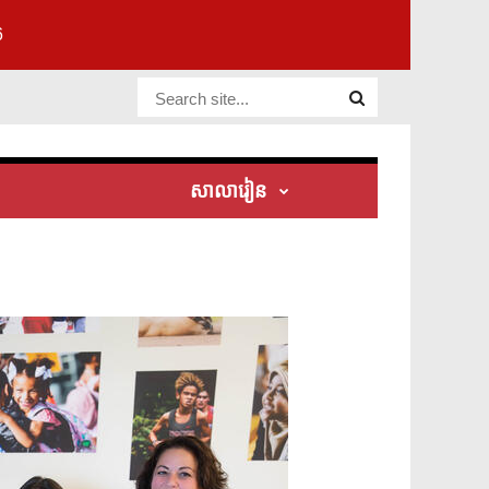
6
Website Site
សាលារៀន