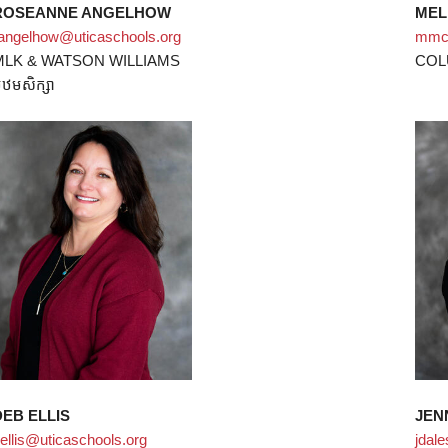
ROSEANNE ANGELHOW
MEL
angelhow@uticaschools.org
mmcc
MLK & WATSON WILLIAMS
COL
ឋមសិក្សា
DEB ELLIS
JEN
ellis@uticaschools.org
jdal