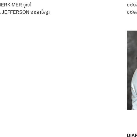
HERKIMER ទូទៅ
បឋម
 JEFFERSON បឋមសិក្សា
បឋមស
DIA