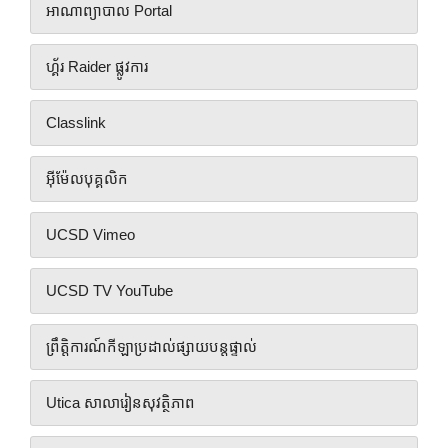
អាណាព្យាបាល Portal
ហ្គ័រ Raider ផ្លូវការ
Classlink
អ៊ីម៉ែលបុគ្គលិក
UCSD Vimeo
UCSD TV YouTube
ព្រឹត្តិការណ៍កីឡាប្រដាល់ផ្សាយបន្តផ្ទាល់
Utica សាលារៀនសុវត្ថិភាព