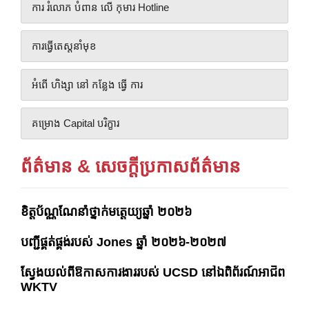
ការ រំលោភ បំពាន លើ កុមារ Hotline
ការធ្វើតេស្តនាំមុខ
អំពើ ហិង្សា នៅ កន្លែង ធ្វើ ការ
គម្រោង Capital បរិក្ខារ
ព័ត៌មាន & សេចក្តីប្រកាសព័ត៌មាន
ខិត្តប័ណ្ណណែនាំថ្នាក់មត្តេយ្យឆ្នាំ ២០២៦
បញ្ជីផ្គត់ផ្គង់របស់ Jones ឆ្នាំ ២០២៦-២០២៧
ស្វែងយល់ពីឱកាសការងាររបស់ UCSD នៅឯពិព័រណ៍អាជីព
WKTV