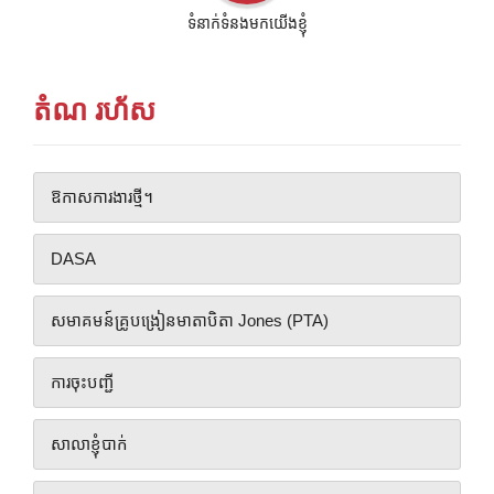
ទំនាក់ទំនងមកយើងខ្ញុំ
តំណ រហ័ស
ឱកាសការងារថ្មី។
DASA
សមាគមន៍គ្រូបង្រៀនមាតាបិតា Jones (PTA)
ការចុះបញ្ជី
សាលាខ្ញុំបាក់