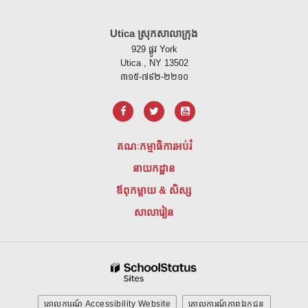
គេហទំព័រ នេះ ផ្តល់ ព័ត៌មាន ដោយ ប្រើ PDF សូម ទស្សនា តំណ នេះ ដើម្បី
ទាញ យ
Utica ស្រុកសាលាក្រុង
929 ផ្លូវ York
Utica , NY 13502
៣១៥-៧៩២-២២១០
គណៈកម្មាធិការអប់រំ
នាយកដ្ឋាន
ឪពុកម្តាយ & សិស្ស
សាលារៀន
គោលការណ៍ Accessibility Website
គោលការណ៍ភាពឯកជន