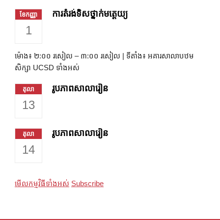
ការតំរង់ទិសថ្នាក់មត្តេយ្យ
ខែកញ្ញា
1
ម៉ោង៖ ២:០០ រសៀល – ៣:០០ រសៀល | ទីតាំង៖ អគារសាលាបឋម
សិក្សា UCSD ទាំងអស់
រូបភាពសាលារៀន
តុលា
13
រូបភាពសាលារៀន
តុលា
14
មើលកម្មវិធីទាំងអស់
Subscribe