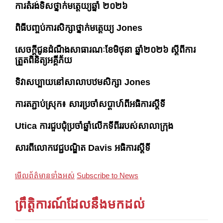
ការតំរង់ទិសថ្នាក់មត្តេយ្យឆ្នាំ ២០២៦
ពិធីបញ្ចប់ការសិក្សាថ្នាក់មត្តេយ្យ Jones
សេចក្តីជូនដំណឹងសាធារណៈខែមិថុនា ឆ្នាំ២០២៦ ស្តីពីការ
ត្រួតពិនិត្យអគ្គីភ័យ
ទិវាសប្បាយនៅសាលាបឋមសិក្សា Jones
ការតភ្ជាប់ស្រុក៖ សារប្រចាំសប្តាហ៍ពីអធិការស្តីទី
Utica ការជួបជុំប្រចាំឆ្នាំលើកទីពីររបស់សាលាក្រុង
សារពីលោកវេជ្ជបណ្ឌិត Davis អធិការស្តីទី
មើលព័ត៌មានទាំងអស់
Subscribe to News
ព្រឹត្តិការណ៍ដែលនឹងមកដល់