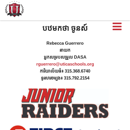
បើ
បឋមកថា ចូនស៍
Rebecca Guerrero
នាយក
អ្នកសម្របសម្រួល DASA
rguerrero@uticaschools.org
ការិយាល័យធំ៖ 315.368.6740
ទូរសារចម្បង៖ 315.792.2154