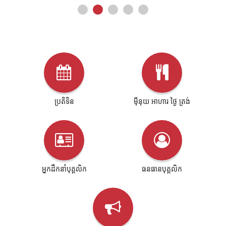
ប្រតិទិន
ម៉ឺនុយ អាហារ ថ្ងៃ ត្រង់
អ្នកដឹកនាំបុគ្គលិក
ធនធានបុគ្គលិក