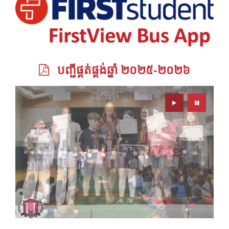
បញ្ជីផ្គត់ផ្គង់ឆ្នាំ ២០២៥-២០២៦
Play
Pause