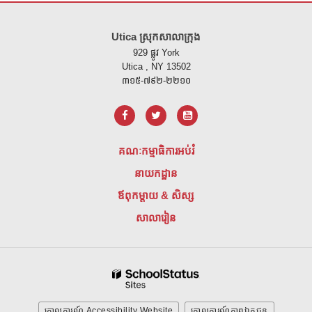
គេហទំព័រ នេះ ផ្តល់ ព័ត៌មាន ដោយ ប្រើ PDF សូម ទស្សនា តំណ នេះ ដើម្បី
ទាញ យ
Utica ស្រុកសាលាក្រុង
929 ផ្លូវ York
Utica , NY 13502
៣១៥-៧៩២-២២១០
គណៈកម្មាធិការអប់រំ
នាយកដ្ឋាន
ឪពុកម្តាយ & សិស្ស
សាលារៀន
គោលការណ៍ Accessibility Website
គោលការណ៍ភាពឯកជន