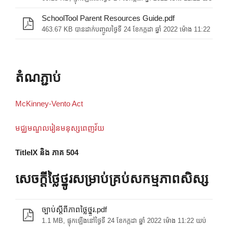
SchoolTool Parent Resources Guide.pdf
463.67 KB បានដាក់បញ្ចូលថ្ងៃទី 24 ខែកក្កដា ឆ្នាំ 2022 ម៉ោង 11:22 យប់
តំណភ្ជាប់
McKinney-Vento Act
មជ្ឈមណ្ឌលរៀនមនុស្សពេញវ័យ
TitleIX និង ភាគ 504
សេចក្តីថ្លៃថ្នូរសម្រាប់គ្រប់សកម្មភាពសិស្ស
ច្បាប់ស្តីពីភាពថ្លៃថ្នូរ.pdf
1.1 MB, ផ្ទុកឡើងនៅថ្ងៃទី 24 ខែកក្កដា ឆ្នាំ 2022 ម៉ោង 11:22 យប់