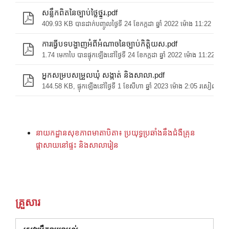
សន្លឹកពិតនៃច្បាប់ថ្លៃថ្នូរ.pdf
409.93 KB បានដាក់បញ្ចូលថ្ងៃទី 24 ខែកក្កដា ឆ្នាំ 2022 ម៉ោង 11:22 យប់
ការធ្វើបទបង្ហាញអំពីអំណាចនៃច្បាប់កិត្តិយស.pdf
1.74 មេកាបៃ បានផ្ទុកឡើងនៅថ្ងៃទី 24 ខែកក្កដា ឆ្នាំ 2022 ម៉ោង 11:22 យប់
អ្នកសម្របសម្រួលឃុំ សង្កាត់ និងសាលា.pdf
144.58 KB, ផ្ទុកឡើងនៅថ្ងៃទី 1 ខែសីហា ឆ្នាំ 2023 ម៉ោង 2:05 រសៀល
នាយកដ្ឋានសុខភាពមាតាបិតា៖ ប្រយុទ្ធប្រឆាំងនឹងជំងឺគ្រុន
ផ្តាសាយនៅផ្ទះ និងសាលារៀន
គ្រួសារ