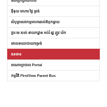
(បើកក្នុងបង្អួចថ្មី)
សេវាប្រឹក្សាយោបល់
ម៉ឺនុយ អាហារ ថ្ងៃ ត្រង់
សំបុត្រសេវាកម្មអាហារដល់ឪពុកម្តាយ
( បើក នៅ ក្នុង បង្អួច ថ្មី )
ក្តារ មេ របស់ នាយកដ្ឋាន អប់រំ រដ្ឋ ញូវ យ៉ក
គោលនយោបាយ/ទម្រង់
ធនធាន
អាណាព្យាបាល Portal
កម្មវិធី FIrstView Parent Bus