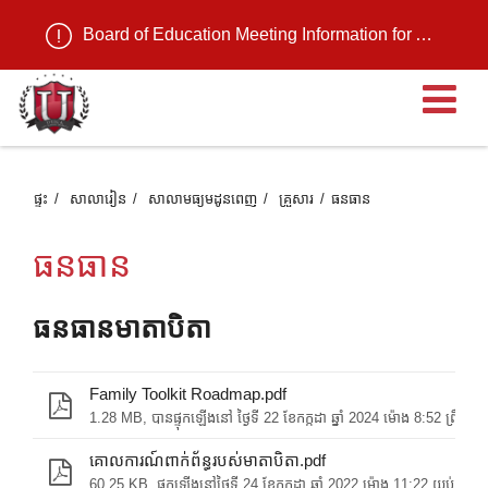
Board of Education Meeting Information for August 11, 2026
បើ
ផ្ទះ
សាលារៀន
សាលាមធ្យមដូនពេញ
គ្រួសារ
ធនធាន
ធនធាន
ធនធានមាតាបិតា
Family Toolkit Roadmap.pdf
1.28 MB, បាន​ផ្ទុក​ឡើង​នៅ ថ្ងៃទី 22 ខែ​កក្កដា ឆ្នាំ 2024 ម៉ោង 8:52 ព្រឹក
គោលការណ៍ពាក់ព័ន្ធរបស់មាតាបិតា.pdf
60.25 KB, ផ្ទុកឡើងនៅថ្ងៃទី 24 ខែកក្កដា ឆ្នាំ 2022 ម៉ោង 11:22 យប់