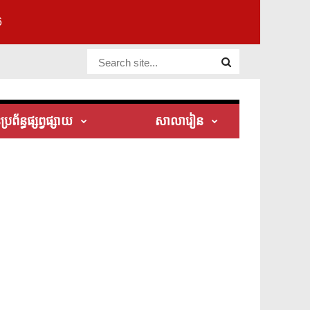
6
Website Site
រព័ន្ធផ្សព្វផ្សាយ
សាលារៀន