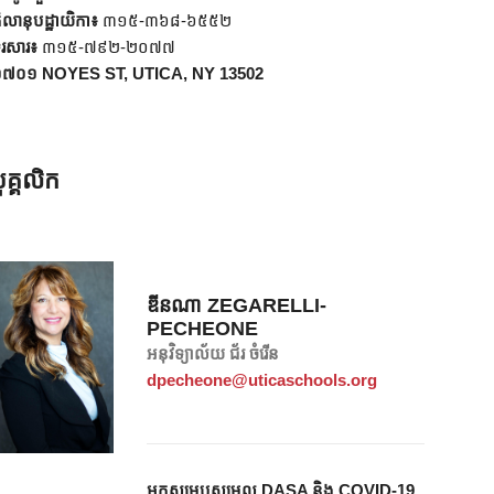
ិលានុបដ្ឋាយិកា៖
៣១៥-៣៦៨-៦៥៥២
ូរសារ៖
៣១៥-៧៩២-២០៧៧
៧០១ NOYES ST, UTICA, NY 13502
ុគ្គលិក
ឌីនណា ZEGARELLI-
PECHEONE
អនុវិទ្យាល័យ ជ័រ ចំរើន
dpecheone@uticaschools.org
អ្នកសម្របសម្រួល DASA និង COVID-19