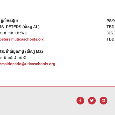
ុគ្គលិកសង្គម
PSY
S. PETERS (សិស្ស AL)
TBD
៣១៥.៣៦៨.៦៥៩៤
315.
peters@uticaschools.org
TBD
S. ម៉ាល់ដូណាដូ (សិស្ស MZ)
៣១៥-៣៦៨-៦៥៩៦
maldonado@uticaschools.org
ដើម្បី
ទាញ យក កម្មវិធី Adobe Acrobat Reader DC
។