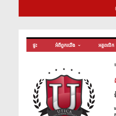
ផ្ទះ
អំពី​ពួក​យើង
អត្តពលិក
ផ្
ល
ក