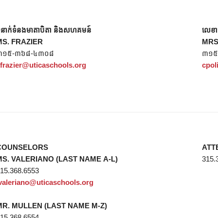
ំនាក់ទំនងមាតាបិតា និងសហគមន៍
លេខា
MS. FRAZIER
MRS ប
៣១៥-៣៦៨-៤៣០៨
៣១៥
frazier@uticaschools.org
cpol
COUNSELORS
ATT
MS. VALERIANO (LAST NAME A-L)
315.
15.368.6553
valeriano@uticaschools.org
MR. MULLEN (LAST NAME M-Z)
15.368.6554