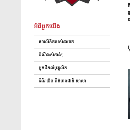
គ
ទ
១
អំពី​ពួក​យើង
សារលិខិតរបស់នាយក
ប
ដំណឹងសំខាន់ៗ
អ្នកដឹកនាំបុគ្គលិក
ទំព័រ ដើម ព័ត៌មានជាតិ សាលា