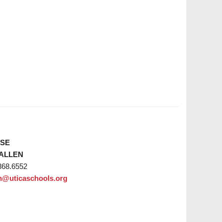
SE
 ALLEN
368.6552
en@uticaschools.org