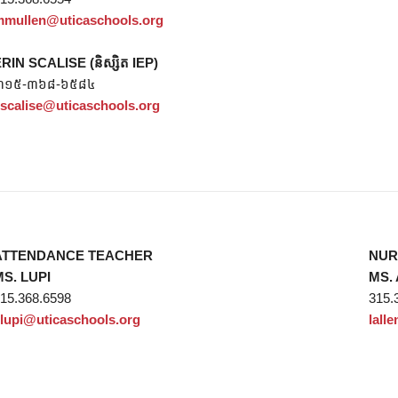
mullen@uticaschools.org
RIN SCALISE (និស្សិត IEP)
៣១៥-៣៦៨-៦៥៨៤
scalise@uticaschools.org
ATTENDANCE TEACHER
NUR
S. LUPI
MS.
15.368.6598
315.
lupi@uticaschools.org
lall