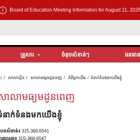
Board of Education Meeting Information for August 11, 202
គ្រួសារ
ចំនុចសំខាន់ៗ
ធនធានប្
ទះ
សាលារៀន
សាលាមធ្យមដូនពេញ
អំពី​ពួក​យើង
ទំនាក់ទំនងមកយើងខ្ញុំ
សាលាមធ្យមដូនពេញ
ទំនាក់ទំនងមកយើងខ្ញុំ
េខសំខាន់៖
315.368.6541
ារចូលរួម៖
315-368-6547