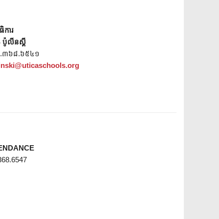
ធិការ
៉ូលីនស្គី
.៣៦៨.៦៥៤១
inski@uticaschools.org
ENDANCE
368.6547