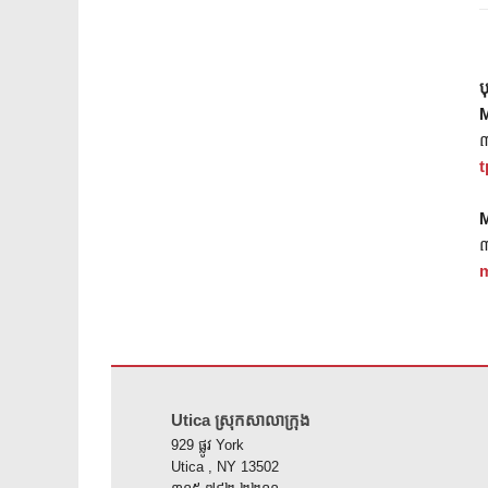
ប
M
t
M
m
គេហទំព័រ នេះ ផ្តល់ ព័ត៌មាន ដោយ ប្រើ PDF សូម ទស្សនា តំណ នេះ 
Utica ស្រុកសាលាក្រុង
929 ផ្លូវ York
Utica , NY 13502