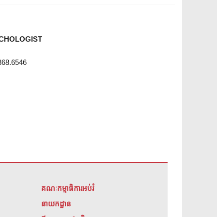
CHOLOGIST
368.6546
គណៈកម្មាធិការអប់រំ
នាយកដ្ឋាន