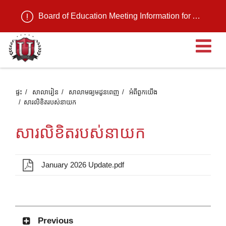
Board of Education Meeting Information for August 11, 2026
បើ
ផ្ទះ
សាលារៀន
សាលាមធ្យមដូនពេញ
អំពី​ពួក​យើង
សារលិខិតរបស់នាយក
សារលិខិតរបស់នាយក
January 2026 Update.pdf
Previous