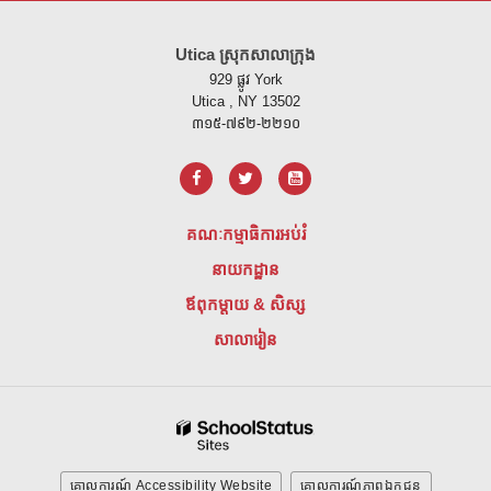
គេហទំព័រ នេះ ផ្តល់ ព័ត៌មាន ដោយ ប្រើ PDF សូម ទស្សនា តំណ នេះ ដើម្បី
ទាញ យ
Utica ស្រុកសាលាក្រុង
929 ផ្លូវ York
Utica , NY 13502
៣១៥-៧៩២-២២១០
គណៈកម្មាធិការអប់រំ
នាយកដ្ឋាន
ឪពុកម្តាយ & សិស្ស
សាលារៀន
គោលការណ៍ Accessibility Website
គោលការណ៍ភាពឯកជន