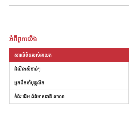
អំពី​ពួក​យើង
សារលិខិតរបស់នាយក
ដំណឹងសំខាន់ៗ
អ្នកដឹកនាំបុគ្គលិក
ទំព័រ ដើម ព័ត៌មានជាតិ សាលា