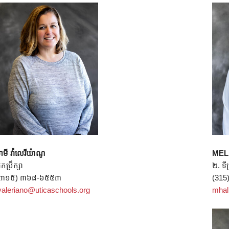
ាមី វ៉ាលេរីយ៉ាណូ
MEL
្នកប្រឹក្សា
២. ទីប
(៣១៥) ៣៦៨-៦៥៥៣
(315
valeriano@uticaschools.org
mhal