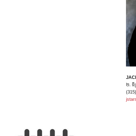
JAC
២. ទីប
(315
jsta