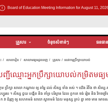
Board of Education Meeting Information for August 11, 202
គ្រួសារ
ចំនុចសំខាន់ៗ
ធនធានប្
ទះ
សាលារៀន
សាលាមធ្យមដូនពេញ
គ្រួសារ
សេវាកម្មប្រឹក្សាយោបល់
បញ្ជីឈ្មោះអ្នកប្រឹក្សាយោបល់កម្រិតមធ្យ
្រុម ប្រឹក្សា សាលា កណ្តាល ឲ្យ តម្លៃ ដល់ សិស្ស ទាំង អស់ ។ យើង រំពឹង ថា សិស្ស 
ប្បុរស ។ សិស្ស ជួយ បង្កើត និង គាំទ្រ បរិស្ថាន ដែល ពួកគេ ចង់ រៀន និង រីកចម
ក វា ជំរុញ ឲ្យ សហគមន៍ សាលា ស្វាគមន៍ ដែល មនុស្ស គ្រប់ គ្នា អាច មាន មោទន