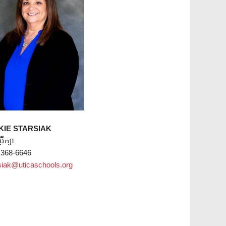
KIE STARSIAK
្រឹក្សា
)368-6646
rsiak@uticaschools.org