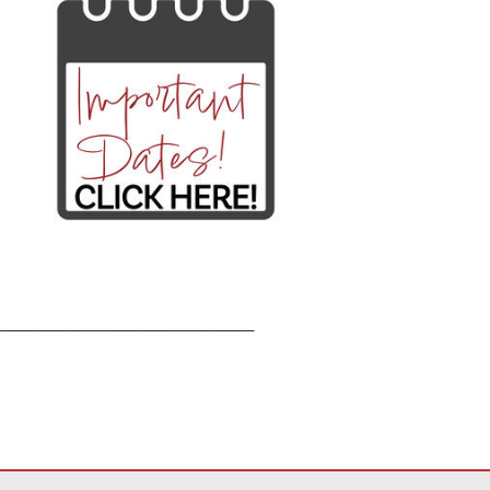
_____________________________
ដើម្បី
ទាញ យក កម្មវិធី Adobe Acrobat Reader DC
។