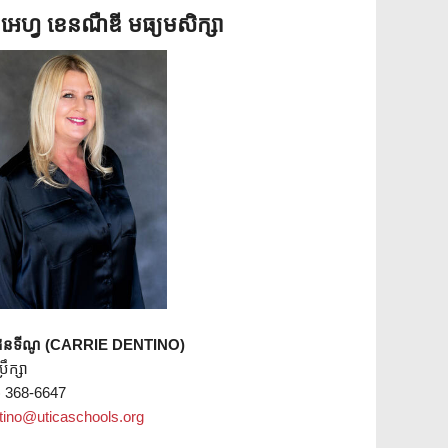
អេហ្វ ខេនណឺឌី មធ្យមសិក្សា
 ដេនទីណូ (CARRIE DENTINO)
្រឹក្សា
) 368-6647
tino@uticaschools.org