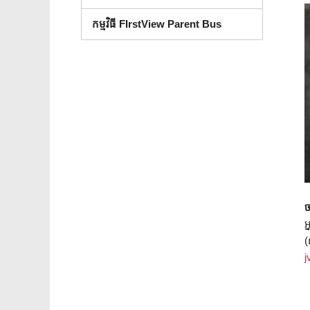
កម្មវិធី FIrstView Parent Bus
ច
អ
j