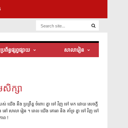
6
Website Site
រព័ន្ធផ្សព្វផ្សាយ
សាលារៀន
មសិក្សា
របស់ យើង នឹង ប្រព្រឹត្ត ចំពោះ គ្នា ទៅ វិញ ទៅ មក ដោយ សេចក្ដី
្រើន នៅ សាលា រៀន ។ ពេល យើង គោរព និង គាំទ្រ គ្នា ទៅ វិញ ទៅ
ភាព !