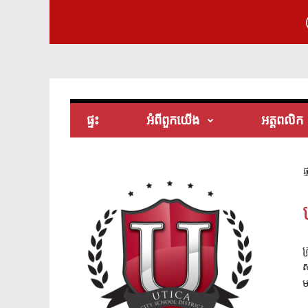
ផ្ទះ
អំពី​ពួក​យើង
អត្តពលិក
ផ្
ក
ស
ម