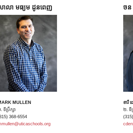
សាលា មធ្យម ដូនពេញ
ចន 
MARK MULLEN
ខារី
. ទីប្រឹក្សា
២. ទីប
315) 368-6554
(315
mullen@uticaschools.org
cden