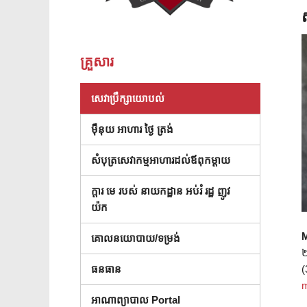
គ្រួសារ
(បើកក្នុងបង្អួចថ្មី)
សេវាប្រឹក្សាយោបល់
ម៉ឺនុយ អាហារ ថ្ងៃ ត្រង់
សំបុត្រសេវាកម្មអាហារដល់ឪពុកម្តាយ
ក្តារ មេ របស់ នាយកដ្ឋាន អប់រំ រដ្ឋ ញូវ
( បើក នៅ ក្នុង បង្អួច ថ្មី )
យ៉ក
គោលនយោបាយ/ទម្រង់
២
(
ធនធាន
m
អាណាព្យាបាល Portal