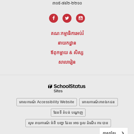
៣១៥-៧៩២-២២១០
គណៈកម្មាធិការអប់រំ
នាយកដ្ឋាន
ឪពុកម្តាយ & សិស្ស
សាលារៀន
គោលការណ៍ Accessibility Website
គោលការណ៍ភាពឯកជន
ផែនទី តំបន់ បណ្ដាញ
សូម រាយការណ៍ អំពី បញ្ហា ដែល អាច ចូល ដំណើរ ការ បាន
ភាសាខ្មែរ