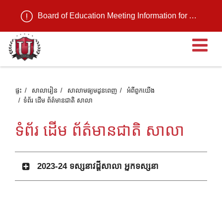
Board of Education Meeting Information for August 11, 2026
បើ
ផ្ទះ
សាលារៀន
សាលាមធ្យមដូនពេញ
អំពី​ពួក​យើង
ទំព័រ ដើម ព័ត៌មានជាតិ សាលា
ទំព័រ ដើម ព័ត៌មានជាតិ សាលា
2023-24 ទស្សនាវដ្តីសាលា អ្នកទស្សនា