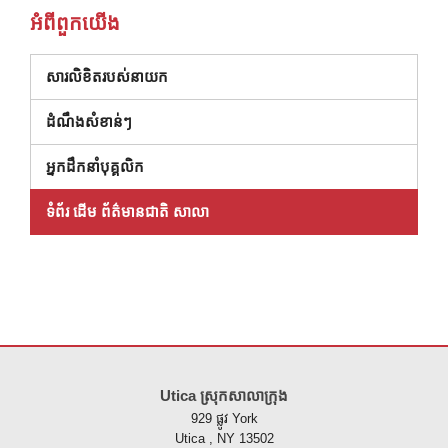
អំពី​ពួក​យើង
សារលិខិតរបស់នាយក
ដំណឹងសំខាន់ៗ
អ្នកដឹកនាំបុគ្គលិក
ទំព័រ ដើម ព័ត៌មានជាតិ សាលា
គេហទំព័រ នេះ ផ្តល់ ព័ត៌មាន ដោយ ប្រើ PDF សូម ទស្សនា តំណ នេះ ដើម្បី
ទាញ យ
Utica ស្រុកសាលាក្រុង
929 ផ្លូវ York
Utica , NY 13502