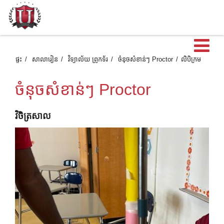
បើ
ផ្ទះ
សាលារៀន
វិទ្យាល័យ ព្រូកទ័រ
ចំនុចសំខាន់ៗ Proctor
លិបិក្រម
ចំនុចសំខាន់ៗ Proctor
វិចិត្រសាល