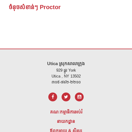
ចំនុចសំខាន់ៗ Proctor
គេហទំព័រ នេះ ផ្តល់ ព័ត៌មាន ដោយ ប្រើ PDF សូម ទស្សនា តំណ នេះ ដើម្បី
ទាញ យ
Utica ស្រុកសាលាក្រុង
929 ផ្លូវ York
Utica , NY 13502
៣១៥-៧៩២-២២១០
គណៈកម្មាធិការអប់រំ
នាយកដ្ឋាន
ឪពុកម្តាយ & សិស្ស