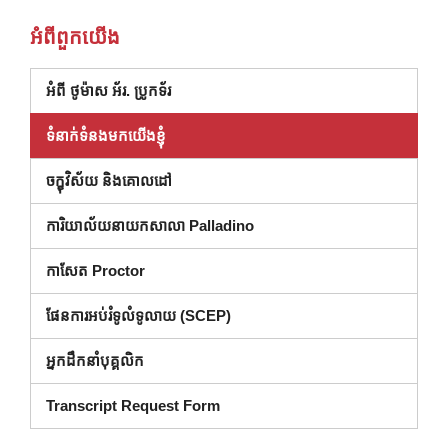
អំពី​ពួក​យើង
អំពី ថូម៉ាស អ័រ. ប្រូកទ័រ
ទំនាក់ទំនងមកយើងខ្ញុំ
ចក្ខុវិស័យ និងគោលដៅ
ការិយាល័យ​នាយក​សាលា Palladino
កាសែត Proctor
ផែនការអប់រំទូលំទូលាយ (SCEP)
អ្នកដឹកនាំបុគ្គលិក
(បើកក្នុង window ថ្មី)
Transcript Request Form