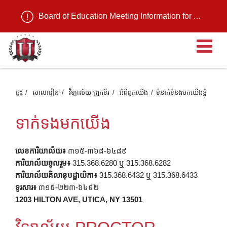
Board of Education Meeting Information for August 11, 2026
បើ
ផ្ទះ
សាលារៀន
វិទ្យាល័យ ព្រូកទ័រ
អំពី​ពួក​យើង
ទំនាក់ទំនងមកយើងខ្ញុំ
ទាក់ទងមកយើង
លេខការិយាល័យ៖
៣១៥-៣៦៨-៦៤៨៩
ការិយាល័យចូលរួម៖
315.368.6280 ឬ 315.368.6282
ការិយាល័យគិលានុបដ្ឋាយិកា៖
315.368.6432 ឬ 315.368.6433
ទូរសារ៖
៣១៥-២២៣-៦៤៩២
1203 HILTON AVE, UTICA, NY 13501