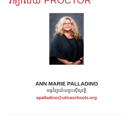
វិទ្យាល័យ PROCTOR
ANN MARIE PALLADINO
អនុវិទ្យាល័យព្រះស៊ីសុវត្ថិ
apalladino@uticaschools.org