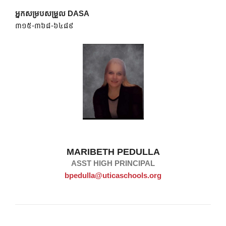
អ្នកសម្របសម្រួល DASA
៣១៥-៣៦៨-៦៤៨៩
MARIBETH PEDULLA
ASST HIGH PRINCIPAL
bpedulla@uticaschools.org