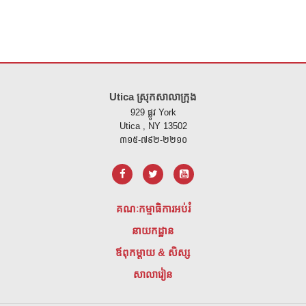
គេហទំព័រ នេះ ផ្តល់ ព័ត៌មាន ដោយ ប្រើ PDF សូម ទស្សនា តំណ នេះ ដើម្បី
ទាញ យ
Utica ស្រុកសាលាក្រុង
929 ផ្លូវ York
Utica , NY 13502
៣១៥-៧៩២-២២១០
គណៈកម្មាធិការអប់រំ
នាយកដ្ឋាន
ឪពុកម្តាយ & សិស្ស
សាលារៀន