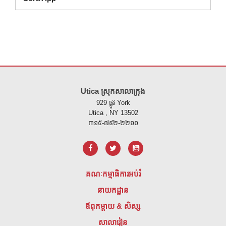
គេហទំព័រ នេះ ផ្តល់ ព័ត៌មាន ដោយ ប្រើ PDF សូម ទស្សនា តំណ នេះ ដើម្បី
ទាញ យ
Utica ស្រុកសាលាក្រុង
929 ផ្លូវ York
Utica , NY 13502
៣១៥-៧៩២-២២១០
គណៈកម្មាធិការអប់រំ
នាយកដ្ឋាន
ឪពុកម្តាយ & សិស្ស
សាលារៀន