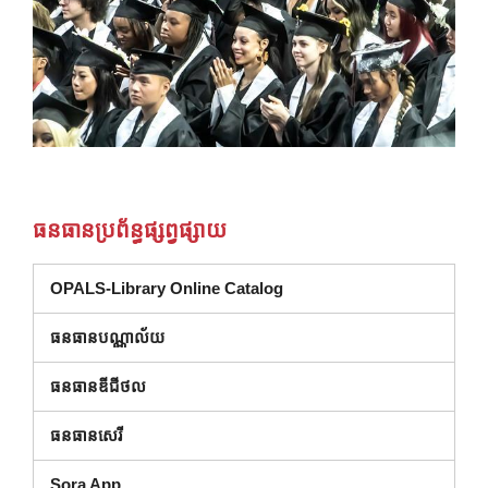
ធនធានប្រព័ន្ធផ្សព្វផ្សាយ
(បើកក្នុងបង្អួចថ្មី)
OPALS-Library Online Catalog
ធនធានបណ្ណាល័យ
(បើកក្នុងបង្អួចថ្មី)
ធនធានឌីជីថល
(បើកក្នុងបង្អួចថ្មី)
ធនធានសេរី
Sora App