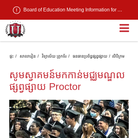
Board of Education Meeting Information for August 11, 2026
បើ
ផ្ទះ
សាលារៀន
វិទ្យាល័យ ព្រូកទ័រ
ធនធានប្រព័ន្ធផ្សព្វផ្សាយ
លិបិក្រម
សូមស្វាគមន៍មកកាន់មជ្ឈមណ្ឌល
ផ្សព្វផ្សាយ Proctor