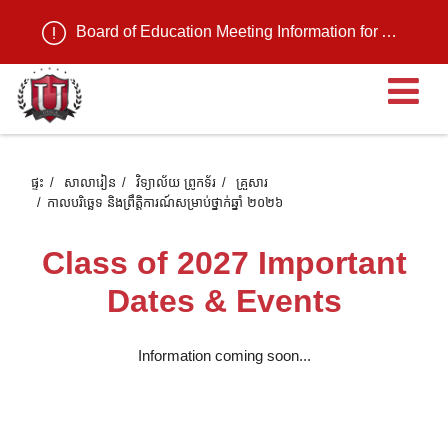
Board of Education Meeting Information for August 11, 2026
បើ
ផ្ទះ
សាលារៀន
វិទ្យាល័យ ព្រូកទ័រ
គ្រួសារ
កាលបរិច្ឆេទ និងព្រឹត្តិការណ៍សម្រាប់ថ្នាក់ឆ្នាំ ២០២៦
Class of 2027 Important
Dates & Events
Information coming soon...