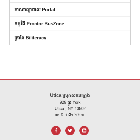
អាណាព្យាបាល Portal
កម្មវិធី Proctor BusZone
ត្រានៃ Biliteracy
គេហទំព័រ នេះ ផ្តល់ ព័ត៌មាន ដោយ ប្រើ PDF សូម ទស្សនា តំណ នេះ ដើម្បី
ទាញ យ
Utica ស្រុកសាលាក្រុង
929 ផ្លូវ York
Utica , NY 13502
៣១៥-៧៩២-២២១០