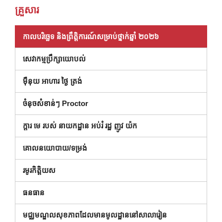
គ្រួសារ
កាលបរិច្ឆេទ និងព្រឹត្តិការណ៍សម្រាប់ថ្នាក់ឆ្នាំ ២០២៦
សេវាកម្មប្រឹក្សាយោបល់
ម៉ឺនុយ អាហារ ថ្ងៃ ត្រង់
ចំនុចសំខាន់ៗ Proctor
( បើក នៅ ក្នុង បង្អួច ថ្មី )
ក្តារ មេ របស់ នាយកដ្ឋាន អប់រំ រដ្ឋ ញូវ យ៉ក
គោលនយោបាយ/ទម្រង់
រមូរកិត្តិយស
ធនធាន
មជ្ឈមណ្ឌលសុខភាពដែលមានមូលដ្ឋាននៅសាលារៀន