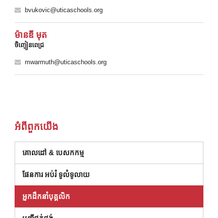
bvukovic@uticaschools.org
ម៉ានឌី មុត
ចិញ្ចៀនពេជ្រ
mwarmuth@uticaschools.org
អំពី​ពួក​យើង
គោលដៅ & បេសកកម្ម
ផែនការ អប់រំ ទូលំទូលាយ
អ្នកដឹកនាំបុគ្គលិក
(បើកក្នុងបង្អួចថ្មី)