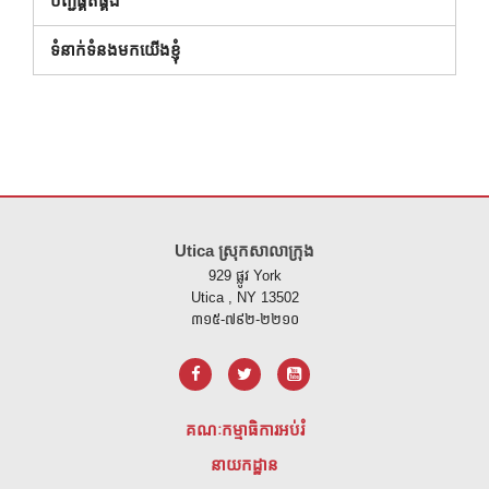
បញ្ជីផ្គត់ផ្គង់
ទំនាក់ទំនងមកយើងខ្ញុំ
គេហទំព័រ នេះ ផ្តល់ ព័ត៌មាន ដោយ ប្រើ PDF សូម ទស្សនា តំណ នេះ ដើម្បី
ទាញ យ
Utica ស្រុកសាលាក្រុង
929 ផ្លូវ York
Utica , NY 13502
៣១៥-៧៩២-២២១០
គណៈកម្មាធិការអប់រំ
នាយកដ្ឋាន