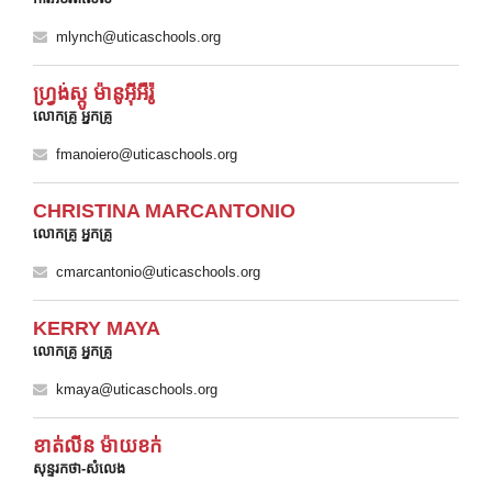
mlynch@uticaschools.org
ហ្វ្រង់ស្កូ ម៉ានូអ៊ីអឺរ៉ូ
លោកគ្រូ អ្នកគ្រូ
fmanoiero@uticaschools.org
CHRISTINA MARCANTONIO
លោកគ្រូ អ្នកគ្រូ
cmarcantonio@uticaschools.org
KERRY MAYA
លោកគ្រូ អ្នកគ្រូ
kmaya@uticaschools.org
ខាត់លីន ម៉ាយខក់
សុន្ទរកថា-សំលេង