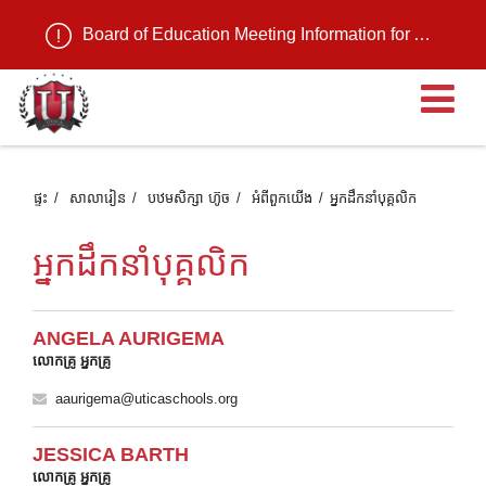
Board of Education Meeting Information for August 11, 2026
បើ
ផ្ទះ
សាលារៀន
បឋមសិក្សា ហ៊ូច
អំពី​ពួក​យើង
អ្នកដឹកនាំបុគ្គលិក
អ្នកដឹកនាំបុគ្គលិក
ANGELA AURIGEMA
លោកគ្រូ អ្នកគ្រូ
aaurigema@uticaschools.org
JESSICA BARTH
លោកគ្រូ អ្នកគ្រូ