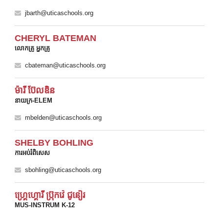
jbarth@uticaschools.org
CHERYL BATEMAN
លោកគ្រូ អ្នកគ្រូ
cbateman@uticaschools.org
ម៉ារី ប៊ែលឌិន
នាយក្រ-ELEM
mbelden@uticaschools.org
SHELBY BOHLING
ការអប់រំពិសេស
sbohling@uticaschools.org
ហ្គ្រេហ្គោរី ប្រ៊ុកវ៉េ ជូនៀរ
MUS-INSTRUM K-12