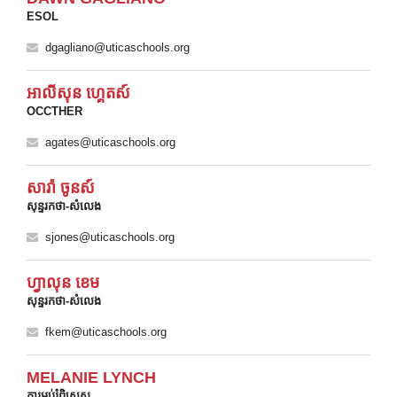
ESOL
dgagliano@uticaschools.org
អាលីសុន ហ្គេតស៍
OCCTHER
agates@uticaschools.org
សារ៉ា ចូនស៍
សុន្ទរកថា-សំលេង
sjones@uticaschools.org
ហ្វាលុន ខេម
សុន្ទរកថា-សំលេង
fkem@uticaschools.org
MELANIE LYNCH
ការអប់រំពិសេស