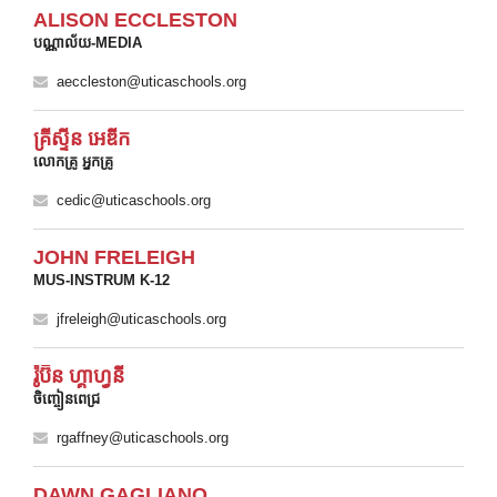
ALISON ECCLESTON
បណ្ណាល័យ-MEDIA
aeccleston@uticaschools.org
គ្រីស្ទីន អេឌីក
លោកគ្រូ អ្នកគ្រូ
cedic@uticaschools.org
JOHN FRELEIGH
MUS-INSTRUM K-12
jfreleigh@uticaschools.org
រ៉ូប៊ីន ហ្គាហ្វនី
ចិញ្ចៀនពេជ្រ
rgaffney@uticaschools.org
DAWN GAGLIANO