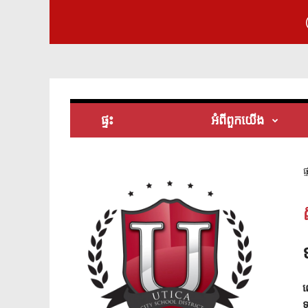
ផ្ទះ
អំពី​ពួក​យើង
ផ្
ល
ទ