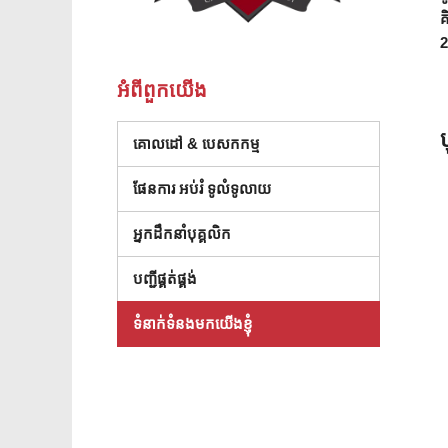
គ
2
អំពី​ពួក​យើង
ប
គោលដៅ & បេសកកម្ម
ផែនការ អប់រំ ទូលំទូលាយ
អ្នកដឹកនាំបុគ្គលិក
(បើកក្នុងបង្អួចថ្មី)
បញ្ជីផ្គត់ផ្គង់
ទំនាក់ទំនងមកយើងខ្ញុំ