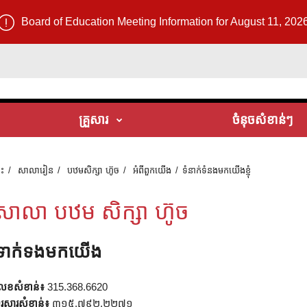
Board of Education Meeting Information for August 11, 202
គ្រួសារ
ចំនុចសំខាន់ៗ
ទះ
សាលារៀន
បឋមសិក្សា ហ៊ូច
អំពី​ពួក​យើង
ទំនាក់ទំនងមកយើងខ្ញុំ
សាលា បឋម សិក្សា ហ៊ូច
ទាក់ទងមកយើង
េខសំខាន់៖
315.368.6620
ូរសារសំខាន់៖
៣១៥.៧៩២.២២៧១