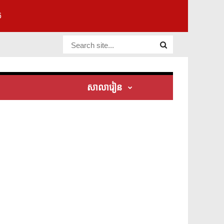
6
Website Site
សាលារៀន