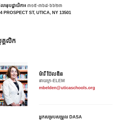
ិលានុបដ្ឋាយិកា៖
៣១៥-៣៦៨-៦៦២៣
4 PROSPECT ST, UTICA, NY 13501
ុគ្គលិក
ម៉ារី ប៊ែលឌិន
នាយក្រ-ELEM
mbelden@uticaschools.org
អ្នកសម្របសម្រួល DASA