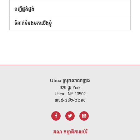
(បើកក្នុងបង្អួចថ្មី)
បញ្ជីផ្គត់ផ្គង់
ទំនាក់ទំនងមកយើងខ្ញុំ
គេហទំព័រ នេះ ផ្តល់ ព័ត៌មាន ដោយ ប្រើ PDF សូម ទស្សនា តំណ នេះ ដើម្បី
ទាញ យ
Utica ស្រុកសាលាក្រុង
929 ផ្លូវ York
Utica , NY 13502
៣១៥-៧៩២-២២១០
គណៈកម្មាធិការអប់រំ