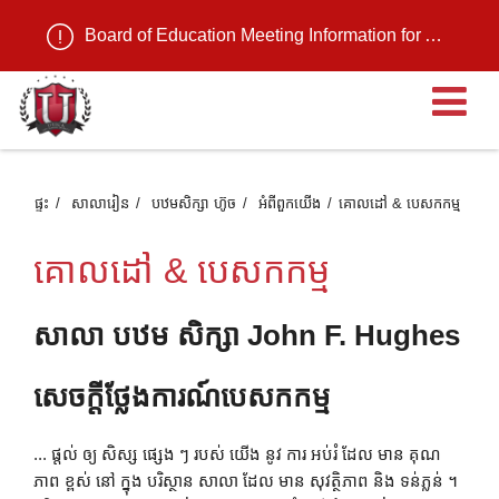
Board of Education Meeting Information for August 11, 2026
បើ
ផ្ទះ
សាលារៀន
បឋមសិក្សា ហ៊ូច
អំពី​ពួក​យើង
គោលដៅ & បេសកកម្ម
គោលដៅ & បេសកកម្ម
សាលា បឋម សិក្សា John F. Hughes
សេចក្តីថ្លែងការណ៍បេសកកម្ម
... ផ្តល់ ឲ្យ សិស្ស ផ្សេង ៗ របស់ យើង នូវ ការ អប់រំ ដែល មាន គុណ
ភាព ខ្ពស់ នៅ ក្នុង បរិស្ថាន សាលា ដែល មាន សុវត្ថិភាព និង ទន់ភ្លន់ ។