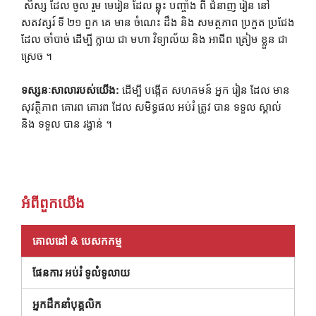
សិស្ស ដែល ចូល រួម មេរៀន ដែល ឆ្លុះ បញ្ចាំង ពី ជំនាញ រៀន នៅ
សតវត្សរ៍ ទី ២១ ពួក គេ មាន ចំណេះ ដឹង និង សមត្ថភាព ប្រកួត ប្រជែង
ដែល ចាំបាច់ ដើម្បី ក្លាយ ជា មហា វិទ្យាល័យ និង អាជីព ត្រៀម ខ្លួន ជា
ស្រេច ។
ទស្សនៈសាលារបស់យើង:
ដើម្បី បង្កើត សហគមន៍ អ្នក រៀន ដែល មាន
សុវត្ថិភាព គោរព គោរព ដែល សមិទ្ធផល អប់រំ ត្រូវ បាន ទទួល ស្គាល់
និង ទទួល បាន រង្វាន់ ។
អំពី​ពួក​យើង
គោលដៅ & បេសកកម្ម
ផែនការ អប់រំ ទូលំទូលាយ
អ្នកដឹកនាំបុគ្គលិក