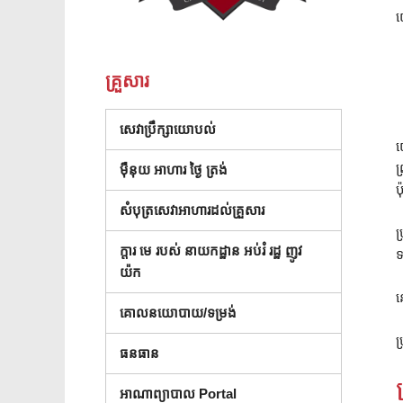
យ
គ្រួសារ
(បើកក្នុងបង្អួចថ្មី)
សេវាប្រឹក្សាយោបល់
យ
ព
ម៉ឺនុយ អាហារ ថ្ងៃ ត្រង់
ប
សំបុត្រសេវាអាហារដល់គ្រួសារ
ប
ក្តារ មេ របស់ នាយកដ្ឋាន អប់រំ រដ្ឋ ញូវ
ទ
( បើក នៅ ក្នុង បង្អួច ថ្មី )
យ៉ក
ន
គោលនយោបាយ/ទម្រង់
ប
ធនធាន
អាណាព្យាបាល Portal