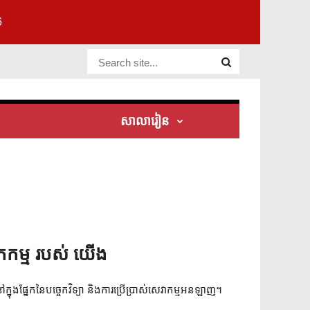
6
Website Site
សាលារៀន
កកម្ម របស់ យើង
ុងផ្នែកនៃបច្ចេកវិទ្យា និងការប្រើប្រាស់សេវាកម្មអនឡាញ។