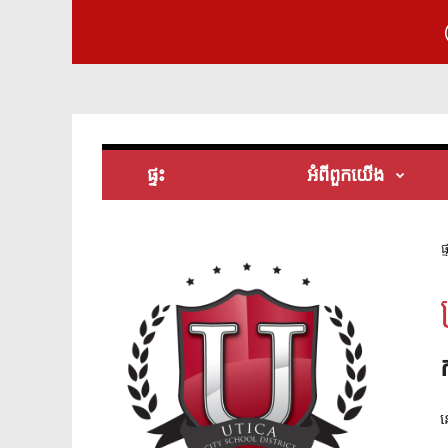
ផ្ទះ
អំពី​ពួក​យើង
ផ្
ន