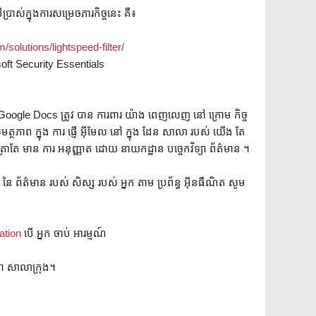
ប្រាស់ក្នុងការសម្រេចភារកិច្ចនេះ គឺ៖
olutions/lightspeed-filter/
oft Security Essentials
Google Docs ត្រូវ បាន ការពារ យ៉ាង ពេញលេញ នៅ ក្រោម កិច្ច
ត្ថភាព ក្នុង ការ ផ្ញើ អ៊ីមែល នៅ ក្នុង ដែន សាលា របស់ យើង តែ
 ត្រាតែ មាន ការ អនុញ្ញាត ដោយ នាយកដ្ឋាន បច្ចេកវិទ្យា ព័ត៌មាន ។
ព នៃ ព័ត៌មាន របស់ សិស្ស របស់ អ្នក តាម ប្រព័ន្ធ អ៊ីនធឺណិត សូម
ation
បើ អ្នក ចាប់ អារម្មណ៍
យា សាលាក្រុង។