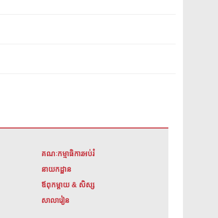
គណៈកម្មាធិការអប់រំ
នាយកដ្ឋាន
ឪពុកម្តាយ & សិស្ស
សាលារៀន