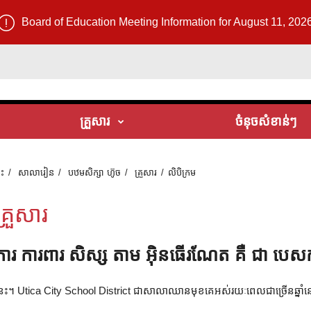
Board of Education Meeting Information for August 11, 202
គ្រួសារ
ចំនុចសំខាន់ៗ
ទះ
សាលារៀន
បឋមសិក្សា ហ៊ូច
គ្រួសារ
លិបិក្រម
គ្រួសារ
ការ ការពារ សិស្ស តាម អ៊ិនធើរណែត គឺ ជា បេស
េះ។ Utica City School District ជាសាលាឈានមុខគេអស់រយៈពេលជាច្រើនឆ្នាំនៅក្ន