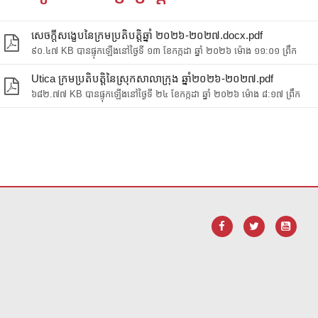
សេចក្តីសង្ខេបនៃក្រមប្រតិបត្តិឆ្នាំ ២០២៦-២០២៧.docx.pdf
៩០.៤៧ KB បានផ្ទុកឡើងនៅថ្ងៃទី ១៣ ខែកក្កដា ឆ្នាំ ២០២៦ ម៉ោង ១១:០១ ព្រឹក
Utica ក្រមប្រតិបត្តិនៃស្រុកសាលាក្រុង ឆ្នាំ២០២៦-២០២៧.pdf
៦៨២.៧៧ KB បានផ្ទុកឡើងនៅថ្ងៃទី ២៤ ខែកក្កដា ឆ្នាំ ២០២៦ ម៉ោង ៨:១៧ ព្រឹក
ដើម្បី
ទាញ យក កម្មវិធី Adobe Acrobat Reader DC
។