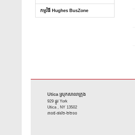
កម្មវិធី Hughes BusZone
គេហទំព័រ នេះ ផ្តល់ ព័ត៌មាន ដោយ ប្រើ PDF សូម ទស្សនា តំណ នេះ 
Utica ស្រុកសាលាក្រុង
929 ផ្លូវ York
Utica , NY 13502
៣១៥-៧៩២-២២១០