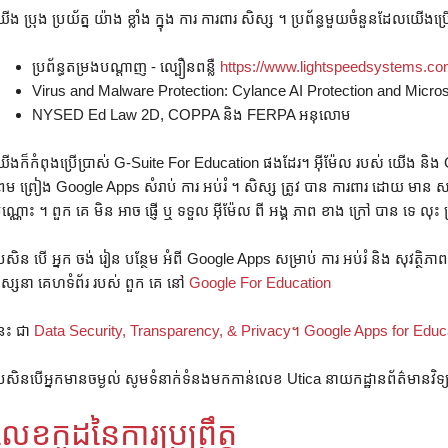
ើង ប្រុង ប្រយ័ត្ន យ៉ាង ខ្លាំង ក្នុង ការ ការពារ សិស្ស ។ ប្រព័ន្ធមួយចំនួនដែលយើងប្រើ
ប្រព័ន្ធតម្រងបណ្ដាញ - ល្បឿនពន្លឺ
https://www.lightspeedsystems.com/s
Virus and Malware Protection: Cylance AI Protection and Micros
NYSED Ed Law 2D, COPPA និង FERPA អនុលោម
ើងក៏កំពុងប្រើប្រាស់ G-Suite For Education ផងដែរ។ អ៊ីម៉ែល របស់ យើង និង 
្រម ព្រៀង Google Apps សំរាប់ ការ អប់រំ ។ សិស្ស ត្រូវ បាន ការពារ ដោយ មាន សម
៉ុណ្ណោះ ។ ពួក គេ មិន អាច ផ្ញើ ឬ ទទួល អ៊ីម៉ែល ពី អង្គ ភាព ខាង ក្រៅ បាន ទេ លុះ
្រសិន បើ អ្នក ចង់ រៀន បន្ថែម អំពី Google Apps សម្រាប់ ការ អប់រំ និង សុវត្ថិភា
ស្សនា គេហទំព័រ របស់ ពួក គេ នៅ
Google For Education
េះ ជា
Data Security, Transparency, & Privacy។ Google Apps for Educ
្រសិនបើអ្នកមានចម្ងល់ សូមទំនាក់ទំនងមកកាន់លេខ Utica នាយកដ្ឋានព័ត៌មានវិទ្
លេខកូដនៃការប្រព្រឹត្ដ