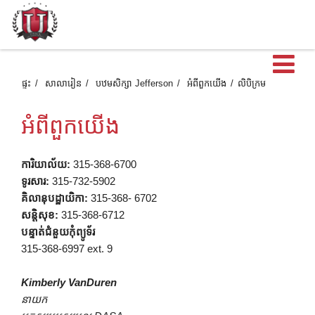
បើ
ផ្ទះ
សាលារៀន
បឋមសិក្សា Jefferson
អំពី​ពួក​យើង
លិបិក្រម
អំពី​ពួក​យើង
ការិយាល័យ:
315-368-6700
ទូរសារ:
315-732-5902
គិលានុបដ្ឋាយិកា:
315-368- 6702
សន្តិសុខ:
315-368-6712
បន្ទាត់ជំនួយកុំព្យូទ័រ
315-368-6997 ext. 9
Kimberly VanDuren
នាយក