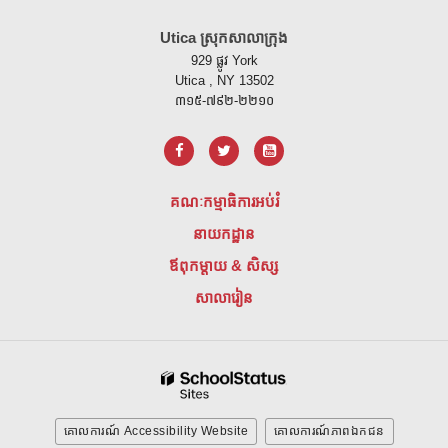
Utica ស្រុកសាលាក្រុង
929 ផ្លូវ York
Utica , NY 13502
៣១៥-៧៩២-២២១០
គណៈកម្មាធិការអប់រំ
នាយកដ្ឋាន
ឪពុកម្តាយ & សិស្ស
សាលារៀន
គោលការណ៍ Accessibility Website
គោលការណ៍ភាពឯកជន