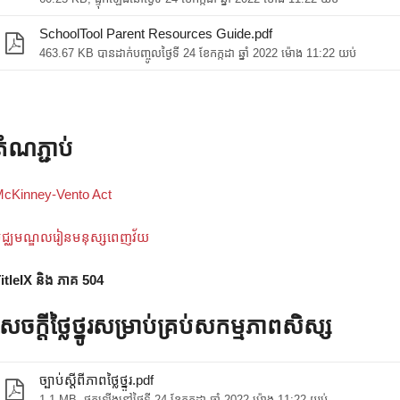
SchoolTool Parent Resources Guide.pdf
463.67 KB បានដាក់បញ្ចូលថ្ងៃទី 24 ខែកក្កដា ឆ្នាំ 2022 ម៉ោង 11:22 យប់
តំណភ្ជាប់
cKinney-Vento Act
ជ្ឈមណ្ឌលរៀនមនុស្សពេញវ័យ
itleIX និង ភាគ 504
សេចក្តីថ្លៃថ្នូរសម្រាប់គ្រប់សកម្មភាពសិស្ស
ច្បាប់ស្តីពីភាពថ្លៃថ្នូរ.pdf
1.1 MB, ផ្ទុកឡើងនៅថ្ងៃទី 24 ខែកក្កដា ឆ្នាំ 2022 ម៉ោង 11:22 យប់