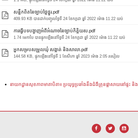
សន្លឹកពិតនៃច្បាប់ថ្លៃថ្នូរ.pdf
409.93 KB បានដាក់បញ្ចូលថ្ងៃទី 24 ខែកក្កដា ឆ្នាំ 2022 ម៉ោង 11:22 យប់
ការធ្វើបទបង្ហាញអំពីអំណាចនៃច្បាប់កិត្តិយស.pdf
1.74 មេកាបៃ បានផ្ទុកឡើងនៅថ្ងៃទី 24 ខែកក្កដា ឆ្នាំ 2022 ម៉ោង 11:22 យប់
អ្នកសម្របសម្រួលឃុំ សង្កាត់ និងសាលា.pdf
144.58 KB, ផ្ទុកឡើងនៅថ្ងៃទី 1 ខែសីហា ឆ្នាំ 2023 ម៉ោង 2:05 រសៀល
នាយកដ្ឋានសុខភាពមាតាបិតា៖ ប្រយុទ្ធប្រឆាំងនឹងជំងឺគ្រុនផ្តាសាយនៅផ្ទះ 
ដើម្បី
ទាញ យក កម្មវិធី Adobe Acrobat Reader DC
។