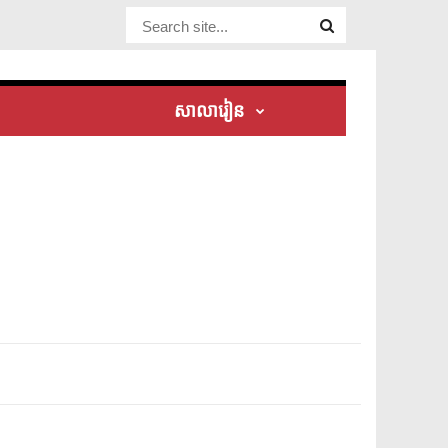
Website Site
សាលារៀន