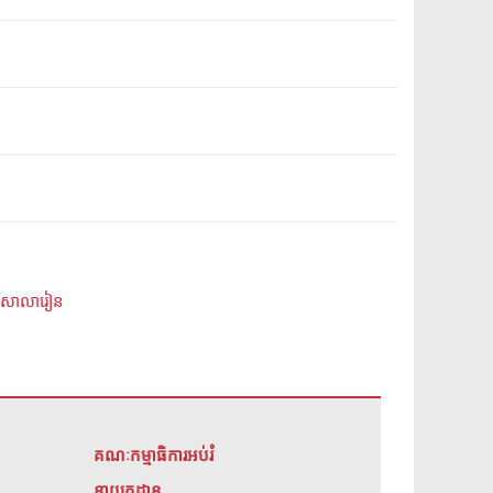
និងសាលារៀន
គណៈកម្មាធិការអប់រំ
នាយកដ្ឋាន