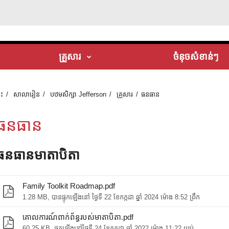
គ្រួសារ
ចំនុចសំខាន់ៗ
ទះ
សាលារៀន
បឋមសិក្សា Jefferson
គ្រួសារ
ធនធាន
ធនធាន
ធនធានមាតាបិតា
Family Toolkit Roadmap.pdf
1.28 MB, បាន​ផ្ទុក​ឡើង​នៅ ថ្ងៃទី 22 ខែ​កក្កដា ឆ្នាំ 2024 ម៉ោង 8:52 ព្រឹក
គោលការណ៍ពាក់ព័ន្ធរបស់មាតាបិតា.pdf
60.25 KB, ផ្ទុកឡើងនៅថ្ងៃទី 24 ខែកក្កដា ឆ្នាំ 2022 ម៉ោង 11:22 យប់