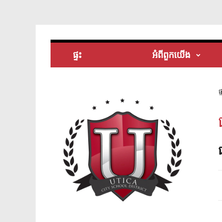
ផ្ទះ
អំពី​ពួក​យើង
ផ្