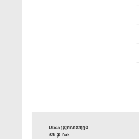
គេហទំព័រ នេះ ផ្តល់ ព័ត៌មាន ដោយ ប្រើ PDF សូម ទស្សនា តំណ នេះ 
Utica ស្រុកសាលាក្រុង
929 ផ្លូវ York