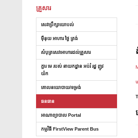
គ្រួសារ
(បើកក្នុងបង្អួចថ្មី)
សេវាប្រឹក្សាយោបល់
ម៉ឺនុយ អាហារ ថ្ងៃ ត្រង់
សំបុត្រសេវាអាហារដល់គ្រួសារ
ក្តារ មេ របស់ នាយកដ្ឋាន អប់រំ រដ្ឋ ញូវ
M
( បើក នៅ ក្នុង បង្អួច ថ្មី )
យ៉ក
ម
គោលនយោបាយ/ទម្រង់
T
ធនធាន
អាណាព្យាបាល Portal
កម្មវិធី FirstView Parent Bus