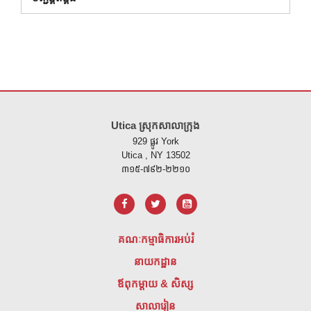
គេហទំព័រ នេះ ផ្តល់ ព័ត៌មាន ដោយ ប្រើ PDF សូម ទស្សនា តំណ នេះ ដើម្បី
ទាញ យ
Utica ស្រុកសាលាក្រុង
929 ផ្លូវ York
Utica , NY 13502
៣១៥-៧៩២-២២១០
គណៈកម្មាធិការអប់រំ
នាយកដ្ឋាន
ឪពុកម្តាយ & សិស្ស
សាលារៀន