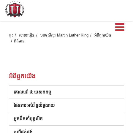
បើ
ផ្ទះ
សាលារៀន
បឋមសិក្សា Martin Luther King
អំពី​ពួក​យើង
ព័ត៍មាន
អំពី​ពួក​យើង
គោលដៅ & បេសកកម្ម
ផែនការ អប់រំ ទូលំទូលាយ
អ្នកដឹកនាំបុគ្គលិក
(បើកក្នុងបង្អួចថ្មី)
បញ្ជីផ្គត់ផ្គង់