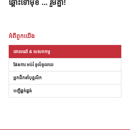
ឆ្ពោះទៅមុខ ... រួមគ្នា!
អំពី​ពួក​យើង
គោលដៅ & បេសកកម្ម
ផែនការ អប់រំ ទូលំទូលាយ
អ្នកដឹកនាំបុគ្គលិក
(បើកក្នុងបង្អួចថ្មី)
បញ្ជីផ្គត់ផ្គង់