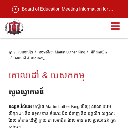
Board of Education Meeting Information for August 11, 2026
បើ
ផ្ទះ
សាលារៀន
បឋមសិក្សា Martin Luther King
អំពី​ពួក​យើង
គោលដៅ & បេសកកម្ម
គោលដៅ & បេសកកម្ម
សូមស្វាគមន៍
ទស្សនៈវិស័យ៖
បណ្ឌិត Martin Luther King សិស្ស សាលា បឋម
សិក្សា Jr. នឹង ទទួល បាន ចំណេះ ដឹង ជំនាញ និង បុគ្គលិក លក្ខណៈ
ដែល ចាំបាច់ ដើម្បី ក្លាយ ជា សមាជិក ដែល មាន ផល ប្រយោជន៍ ក្នុង
សង្គម។