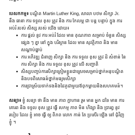
បេសកកម្ម៖
បណ្ឌិត Martin Luther King, សាលា បឋម សិក្សា Jr.
នឹង ធានា ការ ទទួល ខុស ត្រូវ និង ការ កែលម្អ ជា បន្ត បន្ទាប់ ក្នុង ការ
អប់រំ របស់ សិស្ស របស់ យើង ដោយ៖
ការ ផ្តល់ នូវ ការ អប់រំ ដែល មាន គុណភាព សម្រាប់ ចំនួន សិស្ស
ផ្សេង ៗ គ្នា នៅ ក្នុង បរិស្ថាន ដែល មាន សុវត្ថិភាព និង មាន
សណ្តាប់ធ្នាប់
ការ អភិវឌ្ឍ ជំនាញ សិក្សា និង ការ ទទួល ខុស ត្រូវ ដ៏ សំខាន់ នៃ
ការ សិក្សា និង ការ ទទួល ខុស ត្រូវ លើ សញ្ជាតិ
សិស្សបញ្ចប់ការសិក្សាត្រៀមខ្លួនជាស្រេចសម្រាប់ថ្នាក់អនុបណ្ឌិត
និងបទពិសោធន៍ថ្នាក់មធ្យមសិក្សា
ការប្រាស្រ័យទាក់ទងនិងដៃគូជាមួយឪពុកម្ដាយនិងសហគមន៍។
សន្យា៖
ខ្ញុំ សន្យា ថា នឹង មាន ភាព ក្លាហាន រួម មាន អ្នក ដទៃ មាន ការ
គោរព និង ទទួល ខុស ត្រូវ ធ្វើ សកម្ម ភាព មិន ហិង្សា និង ប្រារព្ធ នូវ
របៀប ដែល ខ្ញុំ អាច ធ្វើ ឲ្យ ពិភព លោក កាន់ តែ ប្រសើរ ឡើង នៅ ជុំវិញ
ខ្ញុំ ។