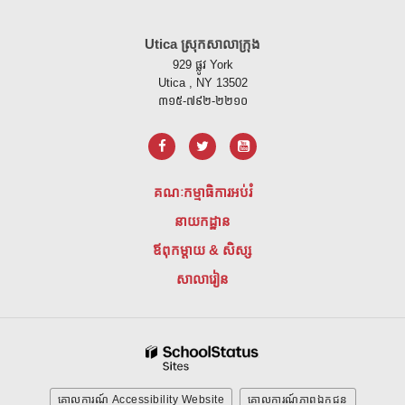
គេហទំព័រ នេះ ផ្តល់ ព័ត៌មាន ដោយ ប្រើ PDF សូម ទស្សនា តំណ នេះ ដើម្បី
ទាញ យ
Utica ស្រុកសាលាក្រុង
929 ផ្លូវ York
Utica , NY 13502
៣១៥-៧៩២-២២១០
គណៈកម្មាធិការអប់រំ
នាយកដ្ឋាន
ឪពុកម្តាយ & សិស្ស
សាលារៀន
គោលការណ៍ Accessibility Website
គោលការណ៍ភាពឯកជន