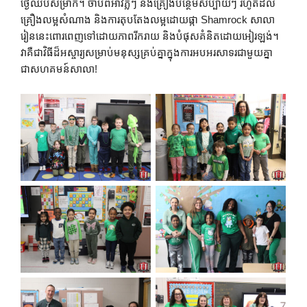
ថ្ងៃឈប់សម្រាក។ ចាប់ពីអាវភ្លឺៗ និងគ្រឿងបន្ថែមសប្បាយៗ រហូតដល់
គ្រឿងលម្អសំណាង និងការតុបតែងលម្អដោយផ្កា Shamrock សាលា
រៀននេះពោរពេញទៅដោយភាពរីករាយ និងបំផុសគំនិតដោយអៀរឡង់។
វាគឺជាវិធីដ៏អស្ចារ្យសម្រាប់មនុស្សគ្រប់គ្នាក្នុងការអបអរសាទរជាមួយគ្នា
ជាសហគមន៍សាលា!