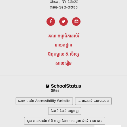
Utica , NY 13502
៣១៥-៧៩២-២២១០
គណៈកម្មាធិការអប់រំ
នាយកដ្ឋាន
ឪពុកម្តាយ & សិស្ស
សាលារៀន
គោលការណ៍ Accessibility Website
គោលការណ៍ភាពឯកជន
ផែនទី តំបន់ បណ្ដាញ
សូម រាយការណ៍ អំពី បញ្ហា ដែល អាច ចូល ដំណើរ ការ បាន