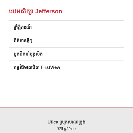
បឋមសិក្សា Jefferson
ព្រឹត្តិការណ៍
ព័ត៌មានថ្មីៗ
អ្នកដឹកនាំបុគ្គលិក
កម្មវិធីមាតាបិតា FirstView
គេហទំព័រ នេះ ផ្តល់ ព័ត៌មាន ដោយ ប្រើ PDF សូម ទស្សនា តំណ នេះ ដើម្បី
ទាញ យ
Utica ស្រុកសាលាក្រុង
929 ផ្លូវ York