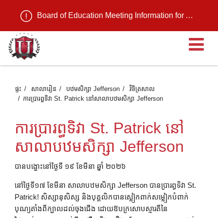
Board of Education Meeting Information for August 11, 2026
បើ
ផ្ទះ
សាលារៀន
បឋមសិក្សា Jefferson
វិចិត្រសាល
ការប្រារព្ធទិវា St. Patrick នៅសាលាបឋមសិក្សា Jefferson
ការប្រារព្ធទិវា St. Patrick នៅ
សាលាបឋមសិក្សា Jefferson
បានបង្ហោះនៅថ្ងៃទី ១៩ ខែមីនា ឆ្នាំ ២០២៦
នៅថ្ងៃទី១៧ ខែមីនា សាលាបឋមសិក្សា Jefferson បានប្រារព្ធទិវា St.
Patrick! សិស្សានុសិស្ស និងបុគ្គលិកបានស្លៀកពាក់សម្លៀកបំពាក់
បុណ្យតាំងពីក្បាលដល់ចុងជើង ដោយឱបក្រសោបស្មារតីនៃ