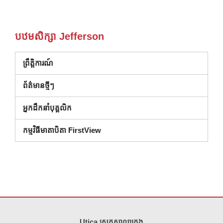
បឋមសិក្សា Jefferson
ព្រឹត្តិការណ៍
ព័ត៌មានថ្មីៗ
អ្នកដឹកនាំបុគ្គលិក
កម្មវិធីមាតាបិតា FirstView
គេហទំព័រ នេះ ផ្តល់ ព័ត៌មាន ដោយ ប្រើ PDF សូម ទស្សនា តំណ នេះ ដើម្បី
ទាញ យ
Utica ស្រុកសាលាក្រុង