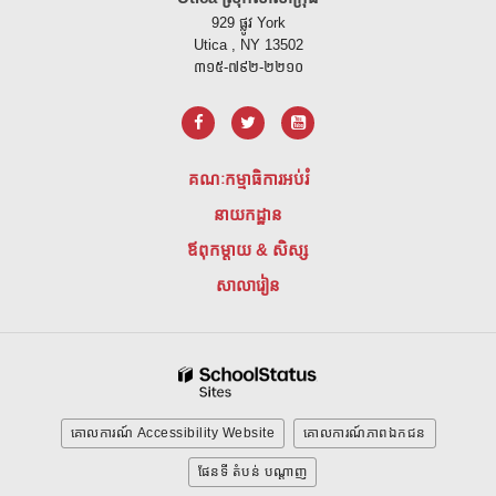
929 ផ្លូវ York
Utica , NY 13502
៣១៥-៧៩២-២២១០
គណៈកម្មាធិការអប់រំ
នាយកដ្ឋាន
ឪពុកម្តាយ & សិស្ស
សាលារៀន
គោលការណ៍ Accessibility Website
គោលការណ៍ភាពឯកជន
ផែនទី តំបន់ បណ្ដាញ