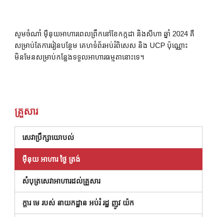
សូមចំណាំ ម៉ឺនុយអាហារពេលព្រឹកនៅខែកក្កដា និងសីហា ឆ្នាំ 2024 គឺ
សម្រាប់តែការរៀនបន្ថែម គេហទំព័រអប់រំពិសេស និង UCP ប៉ុណ្ណោះ
មិនមែនសម្រាប់កន្លែងទទួលអាហារធម្មតានោះទេ។
គ្រួសារ
(បើកក្នុងបង្អួចថ្មី)
សេវាប្រឹក្សាយោបល់
ម៉ឺនុយ អាហារ ថ្ងៃ ត្រង់
សំបុត្រសេវាអាហារដល់គ្រួសារ
( បើក នៅ ក្នុង បង្អួច ថ្មី )
ក្តារ មេ របស់ នាយកដ្ឋាន អប់រំ រដ្ឋ ញូវ យ៉ក