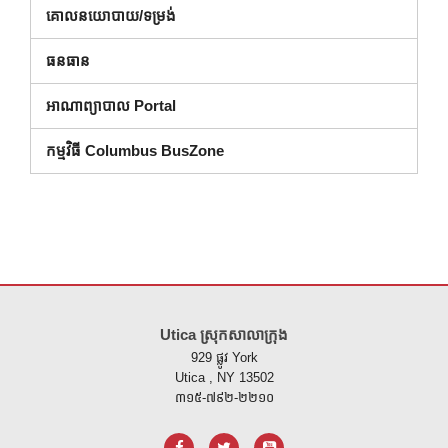
គោលនយោបាយ/ទម្រង់
ធនធាន
អាណាព្យាបាល Portal
កម្មវិធី Columbus BusZone
គេហទំព័រ នេះ ផ្តល់ ព័ត៌មាន ដោយ ប្រើ PDF សូម ទស្សនា តំណ នេះ ដើម្បី
ទាញ យ
Utica ស្រុកសាលាក្រុង
929 ផ្លូវ York
Utica , NY 13502
៣១៥-៧៩២-២២១០