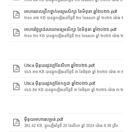
អាហារពេលព្រឹកថ្នាក់មធ្យមសិក្សា ខែមិថុនា ឆ្នាំ២០២៦.pdf
២១០.៣២ KB បានផ្ទុកឡើងនៅថ្ងៃទី ២១ ខែឧសភា ឆ្នាំ ២០២៦ ម៉ោង ២:៣
អាហារថ្ងៃត្រង់សាលាមធ្យមសិក្សា ខែមិថុនា ឆ្នាំ២០២៦.pdf
២១០.២១ KB បានផ្ទុកឡើងនៅថ្ងៃទី ២១ ខែឧសភា ឆ្នាំ ២០២៦ ម៉ោង ២:៣
Utica ម៉ឺនុយរដូវក្តៅខែសីហា ឆ្នាំ២០២៦.pdf
១៤៦.៣១ KB បានផ្ទុកឡើងនៅថ្ងៃទី ៣ ខែមិថុនា ឆ្នាំ ២០២៦ ម៉ោង ៣:២៦ 
Utica ម៉ឺនុយរដូវក្តៅខែកក្កដា ឆ្នាំ២០២៦.pdf
១៤៦.៥៩ KB បានផ្ទុកឡើងនៅថ្ងៃទី ៣ ខែមិថុនា ឆ្នាំ ២០២៦ ម៉ោង ៣:២៦ 
ម៉ឺនុយអាហារសម្រន់.pdf
381.42 KB, ផ្ទុកឡើងថ្ងៃទី 20 ខែសីហា ឆ្នាំ 2024 ម៉ោង 8:39 ព្រឹក