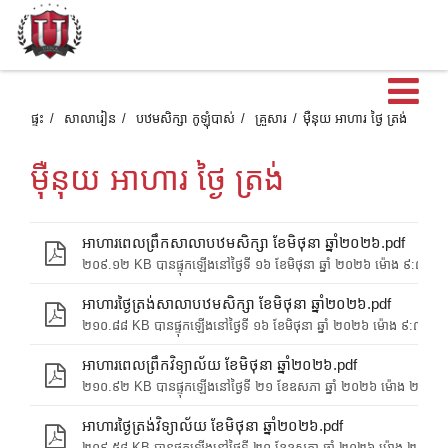
បើ
ផ្ទះ
សាលារៀន
បឋមសិក្សា កូឡុំបាស់
គ្រួសារ
ម៉ឺនុយ អាហារ ថ្ងៃ ត្រង់
ម៉ឺនុយ អាហារ ថ្ងៃ ត្រង់
អាហារពេលព្រឹកសាលាបឋមសិក្សា ខែមិថុនា ឆ្នាំ២០២៦.pdf
២០៩.១២ KB បានផ្ទុកឡើងនៅថ្ងៃទី ១៦ ខែមិថុនា ឆ្នាំ ២០២៦ ម៉ោង ៩:៣៣ ព្
អាហារថ្ងៃត្រង់សាលាបឋមសិក្សា ខែមិថុនា ឆ្នាំ២០២៦.pdf
២១០.៨៨ KB បានផ្ទុកឡើងនៅថ្ងៃទី ១៦ ខែមិថុនា ឆ្នាំ ២០២៦ ម៉ោង ៩:៣៣ ព្រ
អាហារពេលព្រឹកវិទ្យាល័យ ខែមិថុនា ឆ្នាំ២០២៦.pdf
២១០.៩២ KB បានផ្ទុកឡើងនៅថ្ងៃទី ២១ ខែឧសភា ឆ្នាំ ២០២៦ ម៉ោង ២:៣
អាហារថ្ងៃត្រង់វិទ្យាល័យ ខែមិថុនា ឆ្នាំ២០២៦.pdf
២០៩.៥៨ KB បានផ្ទុកឡើងនៅថ្ងៃទី ២១ ខែឧសភា ឆ្នាំ ២០២៦ ម៉ោង ២:៣