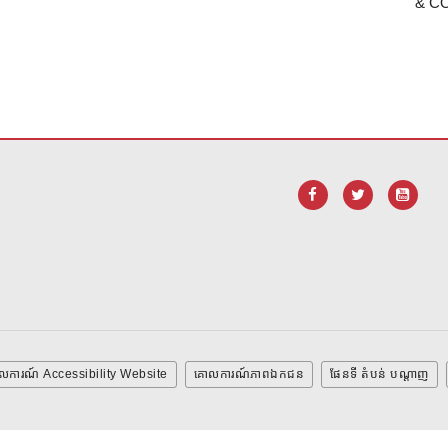
& C
ដើម្បី
ទាញ យក កម្មវិធី Adobe Acrobat Reader DC
។
លការណ៍ Accessibility Website
គោលការណ៍ភាពឯកជន
ផែនទី តំបន់ បណ្ដាញ