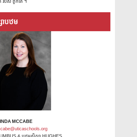
ិត របស់ ពួកគេ ។
ក្សាបឋម
INDA MCCABE
abe@uticaschools.org
UMBUS & បឋមសិក្សា HUGHES