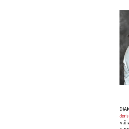
DIA
dpri
គណិ