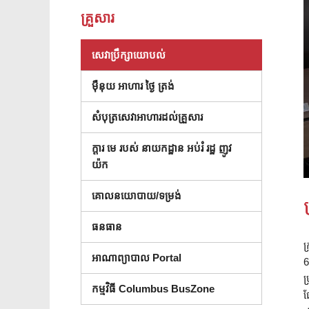
គ្រួសារ
(បើកក្នុងបង្អួចថ្មី)
សេវាប្រឹក្សាយោបល់
ម៉ឺនុយ អាហារ ថ្ងៃ ត្រង់
សំបុត្រសេវាអាហារដល់គ្រួសារ
ក្តារ មេ របស់ នាយកដ្ឋាន អប់រំ រដ្ឋ ញូវ
( បើក នៅ ក្នុង បង្អួច ថ្មី )
យ៉ក
គោលនយោបាយ/ទម្រង់
ធនធាន
ក
អាណាព្យាបាល Portal
6
ប
កម្មវិធី Columbus BusZone
ផ