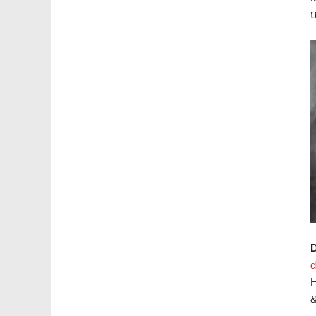
ប
d
&