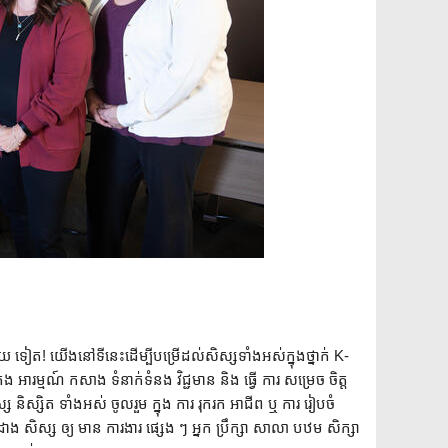
រំភើប មួយ ទៀត! យើងនៅទីនេះដើម្បីបម្រើដល់សិស្សទាំងអស់ក្នុងថ្នាក់ K-
ង អារម្មណ៍ កសាង ទំនាក់ទំនង វិជ្ជមាន និង ធ្វើ ការ សម្រេច ចិត្ត
និស្សិត ទាំងអស់ ចូលរួម ក្នុង ការ រុករក អាជីព ឬ ការ រៀបចំ
 សិស្ស ឲ្យ មាន ការងារ ផ្សេង ៗ អ្នក ប្រឹក្សា សាលា បឋម សិក្សា