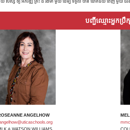
ួយ សិស្ស ឲ្យ អភិវឌ្ឍ គ្រឹះ ដ៏ រឹងមាំ មួយ ដើម្បី ទទួល បាន ជោគជ័យ ពេញ មួយ ជីវ
បញ្ជីឈ្មោះអ្នកប្រឹ
ROSEANNE ANGELHOW
MEL
angelhow@uticaschools.org
mmcc
MLK & WATSON WILLIAMS
COL