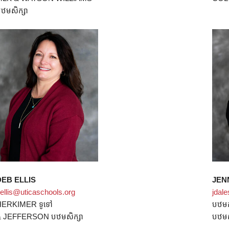
ឋមសិក្សា
DEB ELLIS
JEN
ellis@uticaschools.org
jdal
HERKIMER ទូទៅ
បឋម
 JEFFERSON បឋមសិក្សា
បឋមស