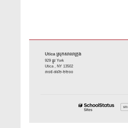
គេហទំព័រ នេះ ផ្តល់ ព័ត៌មាន ដោយ ប្រើ PDF សូម ទស្សនា តំណ នេះ 
Utica ស្រុកសាលាក្រុង
929 ផ្លូវ York
Utica , NY 13502
៣១៥-៧៩២-២២១០
គោ