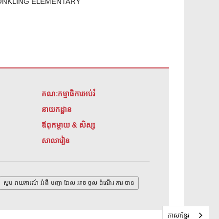
ONKLING ELEMENTARY
គណៈកម្មាធិការអប់រំ
នាយកដ្ឋាន
ឪពុកម្តាយ & សិស្ស
សាលារៀន
សូម រាយការណ៍ អំពី បញ្ហា ដែល អាច ចូល ដំណើរ ការ បាន
ភាសាខ្មែរ