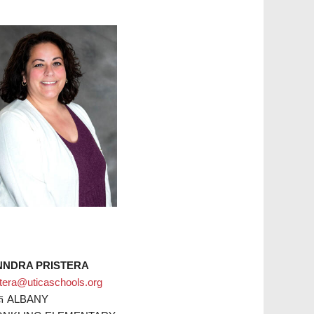
NNDRA PRISTERA
stera@uticaschools.org
ត ALBANY