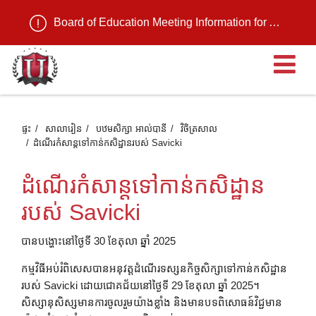
Board of Education Meeting Information for August 11, 2026
បើ
ផ្ទះ
សាលារៀន
បឋមសិក្សា អាល់បានី
វិចិត្រសាល
ដំណើរកំសាន្តទៅកាន់កសិដ្ឋានរបស់ Savicki
ដំណើរកំសាន្តទៅកាន់កសិដ្ឋាន
របស់ Savicki
បានបង្ហោះនៅថ្ងៃទី 30 ខែតុលា ឆ្នាំ 2025
កម្មវិធីអប់រំពិសេសបានអនុវត្តដំណើរទស្សនកិច្ចសិក្សាទៅកាន់កសិដ្ឋាន
របស់ Savicki ដោយជោគជ័យនៅថ្ងៃទី 29 ខែតុលា ឆ្នាំ 2025។
សិស្សានុសិស្សមានការចូលរួមយ៉ាងខ្លាំង និងមានបទពិសោធន៍វិជ្ជមាន