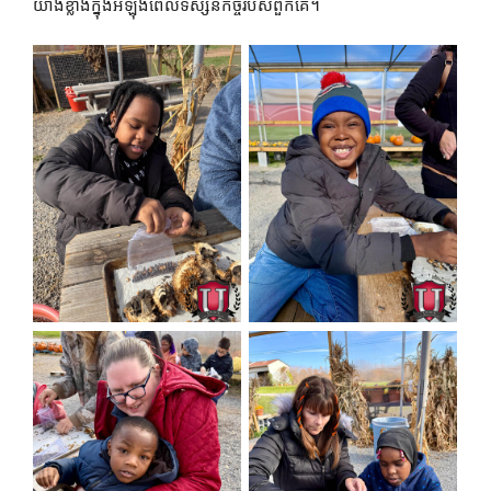
យ៉ាងខ្លាំងក្នុងអំឡុងពេលទស្សនកិច្ចរបស់ពួកគេ។