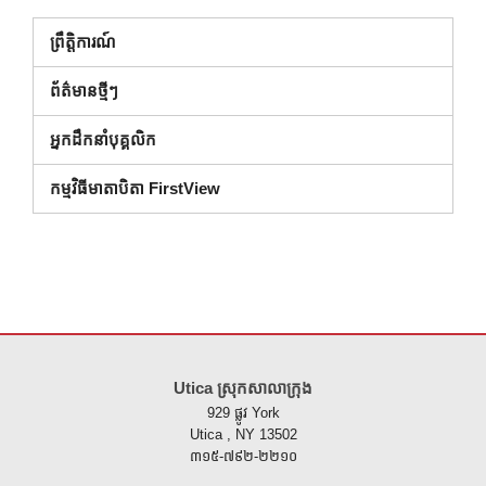
ព្រឹត្តិការណ៍
ព័ត៌មានថ្មីៗ
អ្នកដឹកនាំបុគ្គលិក
កម្មវិធីមាតាបិតា FirstView
គេហទំព័រ នេះ ផ្តល់ ព័ត៌មាន ដោយ ប្រើ PDF សូម ទស្សនា តំណ នេះ ដើម្បី
ទាញ យ
Utica ស្រុកសាលាក្រុង
929 ផ្លូវ York
Utica , NY 13502
៣១៥-៧៩២-២២១០