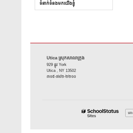
ទំនាក់ទំនងមកយើងខ្ញុំ
គេហទំព័រ នេះ ផ្តល់ ព័ត៌មាន ដោយ ប្រើ PDF សូម ទស្សនា តំណ នេះ 
Utica ស្រុកសាលាក្រុង
929 ផ្លូវ York
Utica , NY 13502
៣១៥-៧៩២-២២១០
គោ