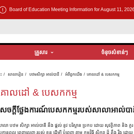
Board of Education Meeting Information for August 11, 202
គ្រួសារ
ចំនុចសំខាន់ៗ
ទះ
សាលារៀន
បឋមសិក្សា អាល់បានី
អំពី​ពួក​យើង
គោលដៅ & បេសកកម្ម
គោលដៅ & បេសកកម្ម
សេចក្តីថ្លែងការណ៍បេសកកម្មរបស់សាលាអាល់បា
ាលា បឋម សិក្សា អាល់បានី នឹង ផ្តល់ នូវ បរិស្ថាន ប្រកប ដោយ សុវត្ថិភាព និង គួ
ក្តានុពល ពេញលេញ របស់ ខ្លួន ដើម្បី បំពេញ តាម កម្មវិធី សិក្សា ដ៏ តឹង រឹង ដោយ 