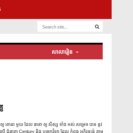
6
Website Site
សាលារៀន
នី
រ ឲ្យ គោរព មួយ ដែល ធានា ឲ្យ សិស្ស ទាំង អស់ សម្រេច បាន នូវ
ប្រើ ជំនាញ Century និង បច្ចេកវិទ្យា ដែល កំពុង អភិវឌ្ឍន៍ តាម