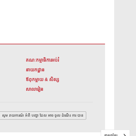
គណៈកម្មាធិការអប់រំ
នាយកដ្ឋាន
ឪពុកម្តាយ & សិស្ស
សាលារៀន
សូម រាយការណ៍ អំពី បញ្ហា ដែល អាច ចូល ដំណើរ ការ បាន
ភាសាខ្មែរ