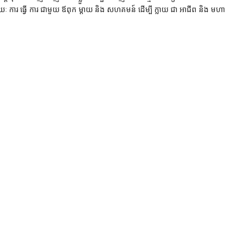
យៈ ការ ធ្វើ ការ ជាមួយ ឪពុក ម្ដាយ និង សហគមន៍ ដើម្បី ក្លាយ ជា អាជីព និង មហា វ