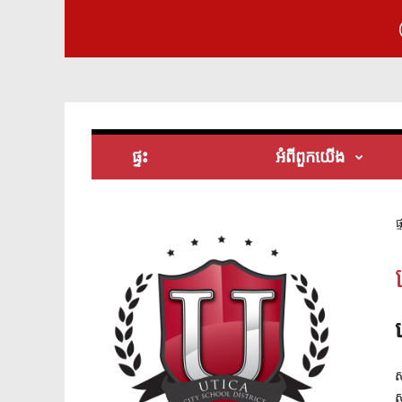
ផ្ទះ
អំពី​ពួក​យើង
ផ្
ស
ស