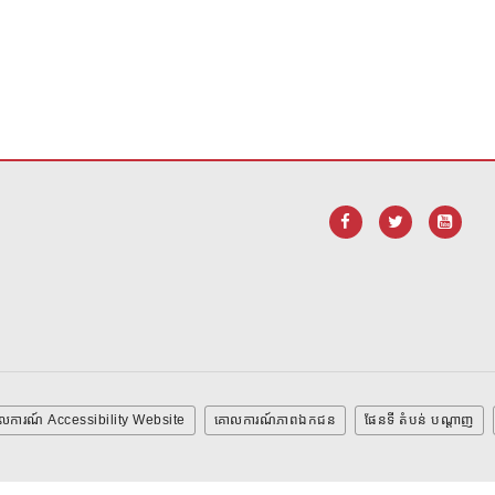
ដើម្បី
ទាញ យក កម្មវិធី Adobe Acrobat Reader DC
។
លការណ៍ Accessibility Website
គោលការណ៍ភាពឯកជន
ផែនទី តំបន់ បណ្ដាញ