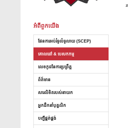
រ
អំពី​ពួក​យើង
ផែនការអប់រំទូលំទូលាយ (SCEP)
គោលដៅ & បេសកកម្ម
លេខកូដនៃការប្រព្រឹត្ដ
ព័ត៍មាន
សារលិខិតរបស់នាយក
អ្នកដឹកនាំបុគ្គលិក
(បើកក្នុងបង្អួចថ្មី)
បញ្ជីផ្គត់ផ្គង់