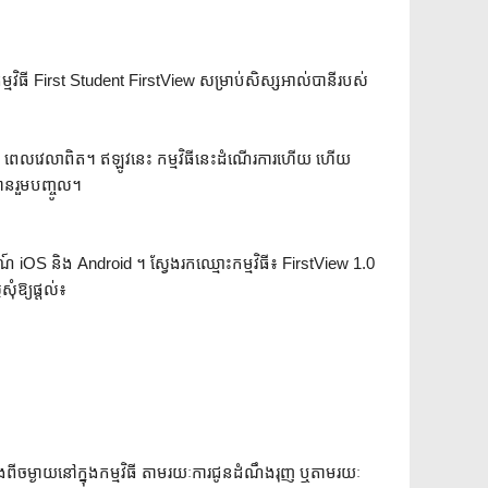
កម្មវិធី First Student FirstView សម្រាប់សិស្សអាល់បានីរបស់
GPS ពេលវេលាពិត។ ឥឡូវនេះ កម្មវិធីនេះដំណើរការហើយ ហើយ
នរួមបញ្ចូល។
៍ iOS និង Android ។ ស្វែងរកឈ្មោះកម្មវិធី៖ FirstView 1.0
ុំឱ្យផ្តល់៖
ចម្ងាយនៅក្នុងកម្មវិធី តាមរយៈការជូនដំណឹងរុញ ឬតាមរយៈ