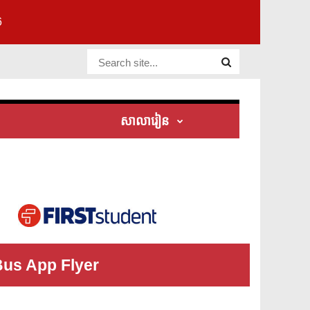
6
Website Site
សាលារៀន
ew
Bus App Flyer