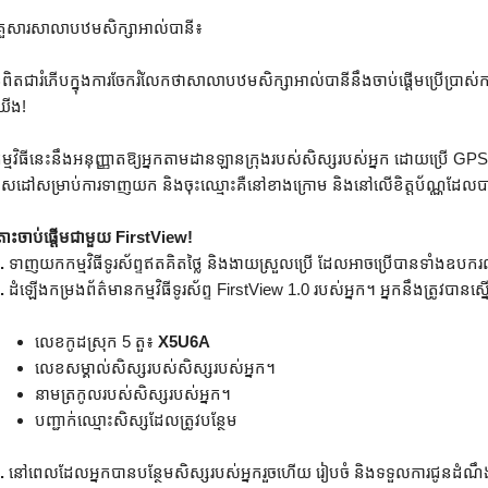
្រួសារសាលាបឋមសិក្សាអាល់បានី៖
្ញុំពិតជារំភើបក្នុងការចែករំលែកថាសាលាបឋមសិក្សាអាល់បានីនឹងចាប់ផ្តើមប្រើប្រាស់
ើង!
ម្មវិធីនេះនឹងអនុញ្ញាតឱ្យអ្នកតាមដានឡានក្រុងរបស់សិស្សរបស់អ្នក ដោយប្រើ 
ិសដៅសម្រាប់ការទាញយក និងចុះឈ្មោះគឺនៅខាងក្រោម និងនៅលើខិត្តប័ណ្ណដែលបា
ោះចាប់ផ្តើមជាមួយ FirstView!
.
ទាញយកកម្មវិធីទូរស័ព្ទឥតគិតថ្លៃ និងងាយស្រួលប្រើ ដែលអាចប្រើបានទាំងឧបករណ
.
ដំឡើងកម្រងព័ត៌មានកម្មវិធីទូរស័ព្ទ FirstView 1.0 របស់អ្នក។ អ្នកនឹងត្រូវបានស្នើស
លេខ​កូដ​ស្រុក​ 5 តួ៖
X5U6A
លេខសម្គាល់សិស្សរបស់សិស្សរបស់អ្នក។
នាមត្រកូលរបស់សិស្សរបស់អ្នក។
បញ្ជាក់ឈ្មោះសិស្សដែលត្រូវបន្ថែម
.
នៅពេលដែលអ្នកបានបន្ថែមសិស្សរបស់អ្នករួចហើយ រៀបចំ និងទទួលការជូនដំណឹងពី