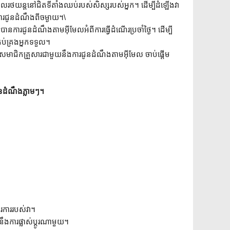
រថយន្តនៅជិតទីតាំងឈប់របស់សិស្សរបស់អ្នក។ ដើម្បីដំឡើងវា
ការជូនដំណឹងពីចម្ងាយ។\
បានការជូនដំណឹងតាមអ៊ីមែលអំពីការធ្វើដំណើរប្រចាំថ្ងៃ។ ដើម្បី
រប់គ្រងអ្នកទទួល។
សមាជិកគ្រួសារជាមួយនឹងការជូនដំណឹងតាមអ៊ីមែល ចាប់ផ្តើម
ូនដំណឹងភ្លាមៗ។
ការរបស់វា។
ឹងការផ្លាស់ប្តូរណាមួយ។