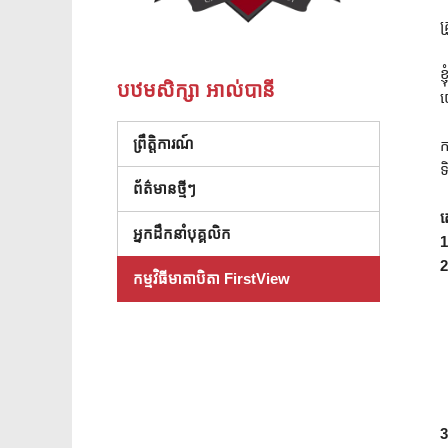
គ
ខ
បឋមសិក្សា អាល់បានី
យ
ព្រឹត្តិការណ៍
ក
ទ
ព័ត៌មានថ្មីៗ
ត
អ្នកដឹកនាំបុគ្គលិក
1
2
កម្មវិធីមាតាបិតា FirstView
3