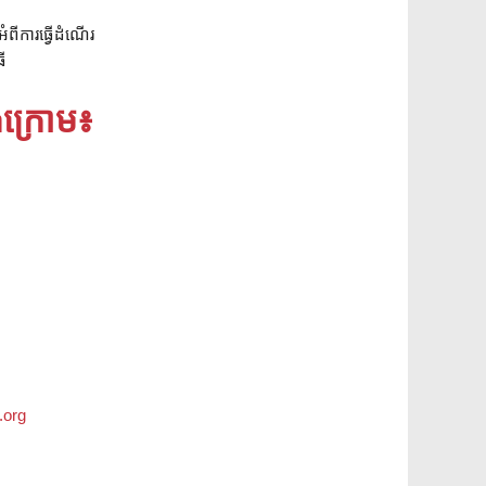
ពីការធ្វើដំណើរ
ី
ងក្រោម៖
.org