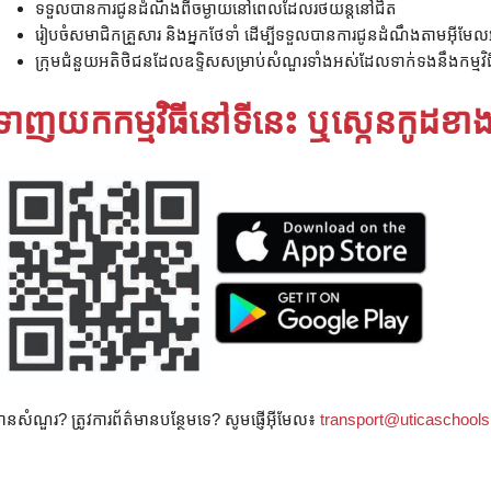
ទទួល​បាន​ការ​ជូន​ដំណឹង​ពី​ចម្ងាយ​នៅ​ពេល​ដែល​រថយន្ត​នៅ​ជិត
រៀបចំសមាជិកគ្រួសារ និងអ្នកថែទាំ ដើម្បីទទួលបានការជូនដំណឹងតាមអ៊ីមែលអំ
ក្រុមជំនួយអតិថិជនដែលឧទ្ទិសសម្រាប់សំណួរទាំងអស់ដែលទាក់ទងនឹងកម្មវិធ
ទាញយកកម្មវិធីនៅទីនេះ ឬស្កេនកូដខា
ានសំណួរ? ត្រូវការព័ត៌មានបន្ថែមទេ? សូមផ្ញើអ៊ីមែល៖
transport@uticaschools