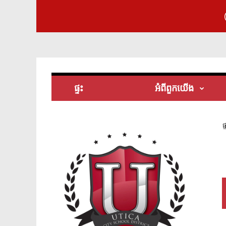
ផ្ទះ
អំពី​ពួក​យើង
ផ្