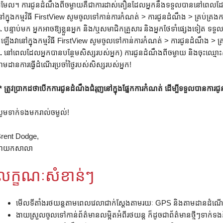
៊ីមែល។ ការជូនដំណឹងពីចម្ងាយគឺជាការដាស់តឿនដែលអ្នកនឹងទទួលបាននៅពេលដែល
ៅក្នុងកម្មវិធី FirstView សូមចូលទៅកាន់ការកំណត់ > ការជូនដំណឹង > គ្រប់គ្រង
.
បន្ទាប់មក អ្នកអាចឱ្យខ្លួនអ្នក និង/ឬសមាជិកគ្រួសារ និងអ្នកថែទាំផ្សេងទៀត ទទួល
ំឡើងវានៅក្នុងកម្មវិធី FirstView សូមចូលទៅកាន់ការកំណត់ > ការជូនដំណឹង > គ្
.
នៅពេលដែលអ្នកបានបន្ថែមសិស្សរបស់អ្នក) ការជូនដំណឹងពីចម្ងាយ និងចុះឈ្មោះ
ាមដានការធ្វើដំណើរប្រចាំថ្ងៃរបស់សិស្សរបស់អ្នក!
* ត្រូវប្រាកដថាបើកការជូនដំណឹងជំរុញនៅក្នុងផ្នែកការកំណត់ ដើម្បីទទួលបានការជ
ូមទាក់ទងមករាល់ចម្ងល់!
rent Dodge,
នាយកសាលា
លក្ខណៈសំខាន់ៗ
មើលទីតាំងរថយន្តតាមពេលវេលាជាក់ស្តែងតាមរយៈ GPS និងតាមដានដំណើរ
ងាយស្រួលចូលទៅកាន់ព័ត៌មានលម្អិតអំពីរថយន្ត ក៏ដូចជាព័ត៌មានថ្មីៗទាក់ទងន