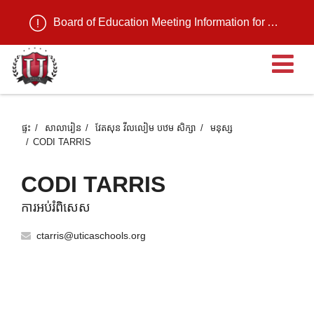
Board of Education Meeting Information for August 11, 2026
បើ
ផ្ទះ
សាលារៀន
វែតសុន វីលលៀម បឋម សិក្សា
មនុស្ស
CODI TARRIS
CODI TARRIS
ការអប់រំពិសេស
ctarris@uticaschools.org