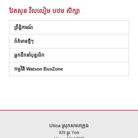
វែតសុន វីលលៀម បឋម សិក្សា
ព្រឹត្តិការណ៍
ព័ត៌មានថ្មីៗ
អ្នកដឹកនាំបុគ្គលិក
កម្មវិធី Watson BusZone
គេហទំព័រ នេះ ផ្តល់ ព័ត៌មាន ដោយ ប្រើ PDF សូម ទស្សនា តំណ នេះ ដើម្បី
ទាញ យ
Utica ស្រុកសាលាក្រុង
929 ផ្លូវ York