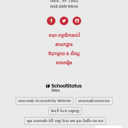
Utica , NY 13502
៣១៥-៧៩២-២២១០
គណៈកម្មាធិការអប់រំ
នាយកដ្ឋាន
ឪពុកម្តាយ & សិស្ស
សាលារៀន
គោលការណ៍ Accessibility Website
គោលការណ៍ភាពឯកជន
ផែនទី តំបន់ បណ្ដាញ
សូម រាយការណ៍ អំពី បញ្ហា ដែល អាច ចូល ដំណើរ ការ បាន