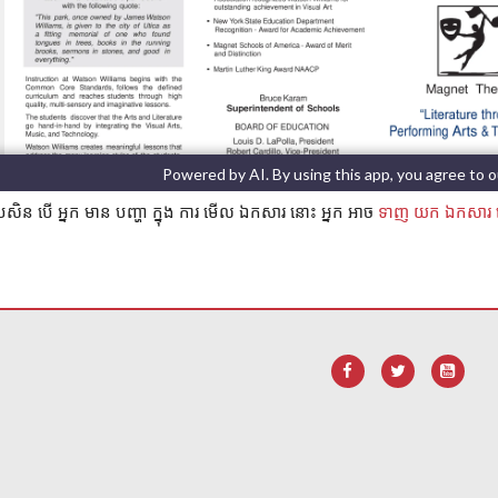
្រសិន បើ អ្នក មាន បញ្ហា ក្នុង ការ មើល ឯកសារ នោះ អ្នក អាច
ទាញ យក ឯកសារ 
ដើម្បី
ទាញ យក កម្មវិធី Adobe Acrobat Reader DC
។