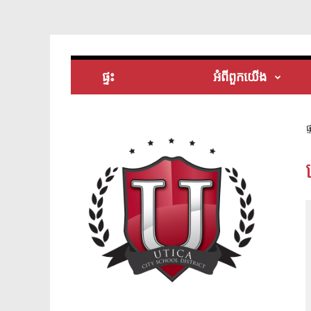
ផ្ទះ
អំពី​ពួក​យើង
ផ្