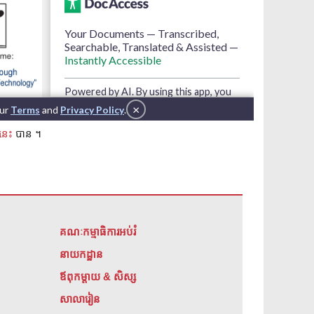
នេះ
បាន ។
គណៈកម្មាធិការអប់រំ
នាយកដ្ឋាន
ឪពុកម្តាយ & សិស្ស
សាលារៀន