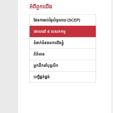
អំពី​ពួក​យើង
ផែនការអប់រំទូលំទូលាយ (SCEP)
គោលដៅ & បេសកកម្ម
ទំនាក់ទំនងមកយើងខ្ញុំ
ព័ត៍មាន
អ្នកដឹកនាំបុគ្គលិក
(បើកក្នុងបង្អួចថ្មី)
បញ្ជីផ្គត់ផ្គង់