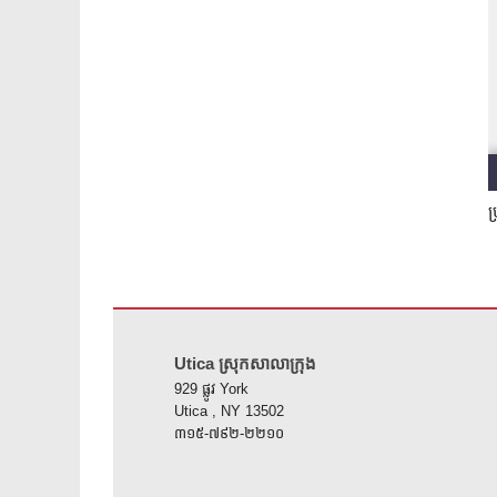
ប
គេហទំព័រ នេះ ផ្តល់ ព័ត៌មាន ដោយ ប្រើ PDF សូម ទស្សនា តំណ នេះ 
Utica ស្រុកសាលាក្រុង
929 ផ្លូវ York
Utica , NY 13502
៣១៥-៧៩២-២២១០