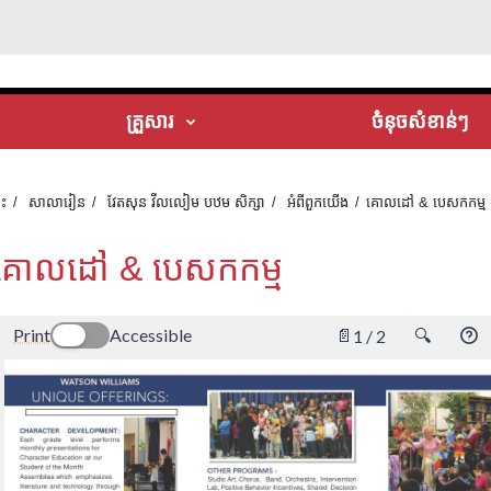
គ្រួសារ
ចំនុចសំខាន់ៗ
ទះ
សាលារៀន
វែតសុន វីលលៀម បឋម សិក្សា
អំពី​ពួក​យើង
គោលដៅ & បេសកកម្ម
គោលដៅ & បេសកកម្ម