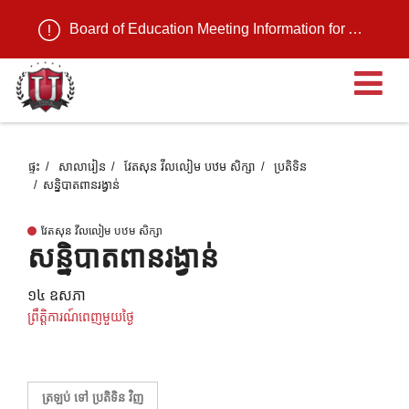
Board of Education Meeting Information for August 11, 2026
បើ
ផ្ទះ
សាលារៀន
វែតសុន វីលលៀម បឋម សិក្សា
ប្រតិទិន
សន្និបាតពានរង្វាន់
វែតសុន វីលលៀម បឋម សិក្សា
សន្និបាតពានរង្វាន់
១៤ ឧសភា
ព្រឹត្តិការណ៍ពេញមួយថ្ងៃ
ត្រឡប់ ទៅ ប្រតិទិន វិញ