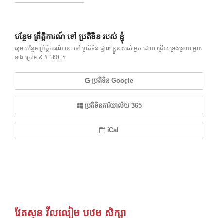
បន្ថែម ព្រឹត្តិការណ៍ ទៅ ប្រតិទិន របស់ ខ្ញុំ
សូម បន្ថែម ព្រឹត្តិការណ៍ នេះ ទៅ ប្រតិទិន ផ្ទាល់ ខ្លួន របស់ អ្នក ដោយ ជ្រើស ទ្រង់ទ្រាយ មួយ
ខាង ក្រោម & # 160; ។
ប្រតិទិន Google
ប្រតិទិនការិយាល័យ 365
iCal
វែតសុន វីលលៀម បឋម សិក្សា