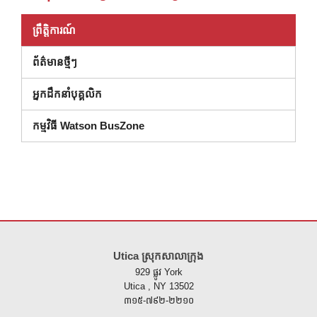
ព្រឹត្តិការណ៍
ព័ត៌មានថ្មីៗ
អ្នកដឹកនាំបុគ្គលិក
កម្មវិធី Watson BusZone
គេហទំព័រ នេះ ផ្តល់ ព័ត៌មាន ដោយ ប្រើ PDF សូម ទស្សនា តំណ នេះ ដើម្បី
ទាញ យ
Utica ស្រុកសាលាក្រុង
929 ផ្លូវ York
Utica , NY 13502
៣១៥-៧៩២-២២១០