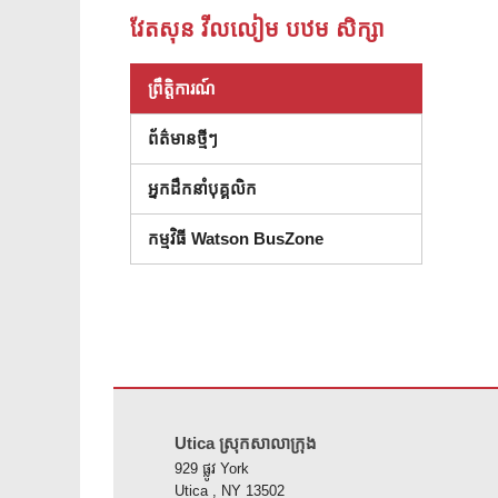
វែតសុន វីលលៀម បឋម សិក្សា
ព្រឹត្តិការណ៍
ព័ត៌មានថ្មីៗ
អ្នកដឹកនាំបុគ្គលិក
កម្មវិធី Watson BusZone
គេហទំព័រ នេះ ផ្តល់ ព័ត៌មាន ដោយ ប្រើ PDF សូម ទស្សនា តំណ នេះ 
Utica ស្រុកសាលាក្រុង
929 ផ្លូវ York
Utica , NY 13502