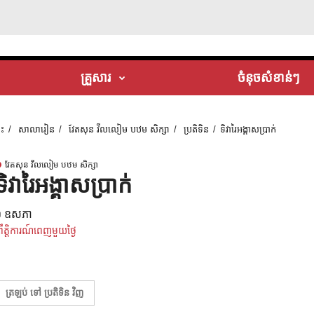
គ្រួសារ
ចំនុចសំខាន់ៗ
ទះ
សាលារៀន
វែតសុន វីលលៀម បឋម សិក្សា
ប្រតិទិន
ទិវារៃអង្គាសប្រាក់
វែតសុន វីលលៀម បឋម សិក្សា
ទិវារៃអង្គាសប្រាក់
១ ឧសភា
្រឹត្តិការណ៍ពេញមួយថ្ងៃ
ត្រឡប់ ទៅ ប្រតិទិន វិញ