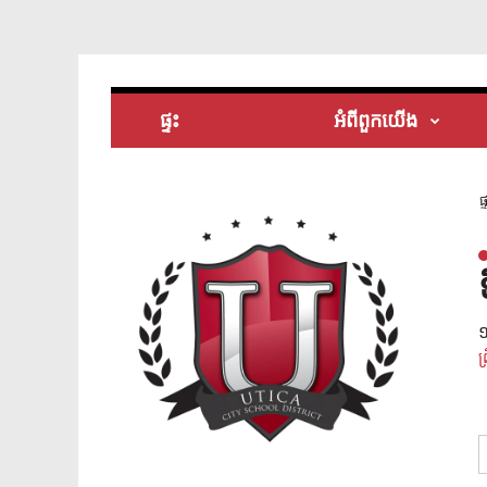
ផ្ទះ
អំពី​ពួក​យើង
ផ្
ព