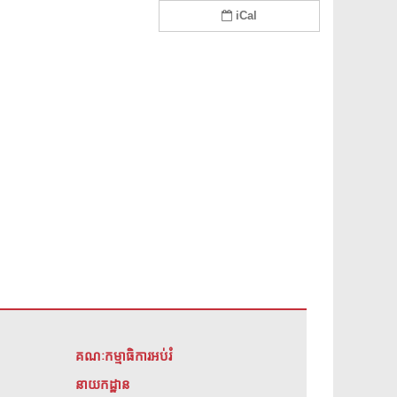
iCal
គណៈកម្មាធិការអប់រំ
នាយកដ្ឋាន