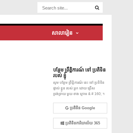
Website Site
សាលារៀន
បន្ថែម ព្រឹត្តិការណ៍ ទៅ ប្រតិទិន
របស់ ខ្ញុំ
សូម បន្ថែម ព្រឹត្តិការណ៍ នេះ ទៅ ប្រតិទិន
ផ្ទាល់ ខ្លួន របស់ អ្នក ដោយ ជ្រើស
ទ្រង់ទ្រាយ មួយ ខាង ក្រោម & # 160; ។
ប្រតិទិន Google
ប្រតិទិនការិយាល័យ 365