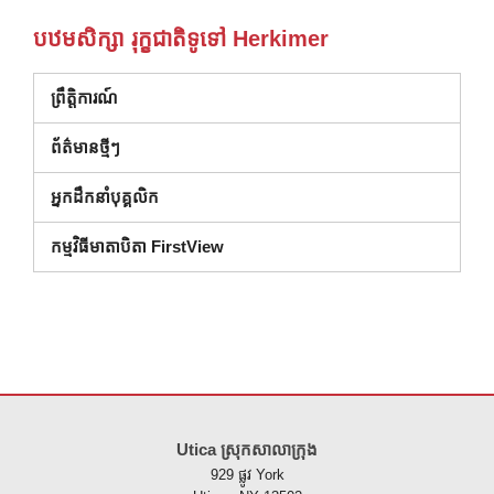
បឋមសិក្សា រុក្ខជាតិទូទៅ Herkimer
ព្រឹត្តិការណ៍
ព័ត៌មានថ្មីៗ
អ្នកដឹកនាំបុគ្គលិក
កម្មវិធីមាតាបិតា FirstView
គេហទំព័រ នេះ ផ្តល់ ព័ត៌មាន ដោយ ប្រើ PDF សូម ទស្សនា តំណ នេះ ដើម្បី
ទាញ យ
Utica ស្រុកសាលាក្រុង
929 ផ្លូវ York