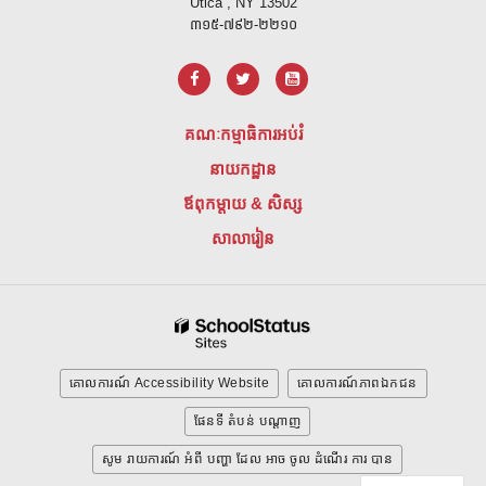
Utica , NY 13502
៣១៥-៧៩២-២២១០
គណៈកម្មាធិការអប់រំ
នាយកដ្ឋាន
ឪពុកម្តាយ & សិស្ស
សាលារៀន
គោលការណ៍ Accessibility Website
គោលការណ៍ភាពឯកជន
ផែនទី តំបន់ បណ្ដាញ
សូម រាយការណ៍ អំពី បញ្ហា ដែល អាច ចូល ដំណើរ ការ បាន