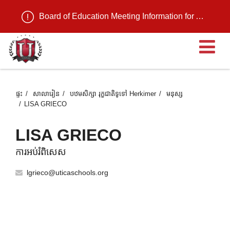
Board of Education Meeting Information for August 11, 2026
បើ
ផ្ទះ
សាលារៀន
បឋមសិក្សា រុក្ខជាតិទូទៅ Herkimer
មនុស្ស
LISA GRIECO
LISA GRIECO
ការអប់រំពិសេស
lgrieco@uticaschools.org