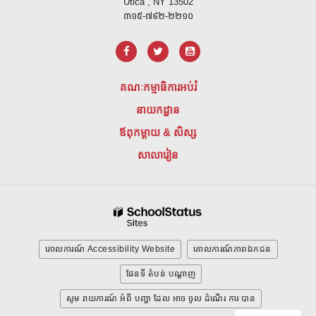
Utica , NY 13502
៣១៥-៧៩២-២២១០
គណៈកម្មាធិការអប់រំ
នាយកដ្ឋាន
ឪពុកម្តាយ & សិស្ស
សាលារៀន
គោលការណ៍ Accessibility Website
គោលការណ៍ភាពឯកជន
ផែនទី តំបន់ បណ្ដាញ
សូម រាយការណ៍ អំពី បញ្ហា ដែល អាច ចូល ដំណើរ ការ បាន