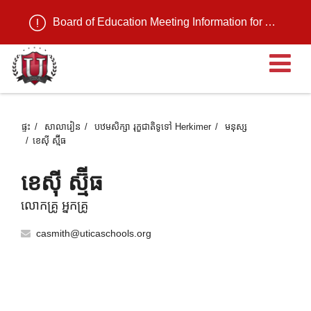
Board of Education Meeting Information for August 11, 2026
បើ
ផ្ទះ
សាលារៀន
បឋមសិក្សា រុក្ខជាតិទូទៅ Herkimer
មនុស្ស
ខេស៊ី ស្ម៊ីធ
ខេស៊ី ស្ម៊ីធ
លោកគ្រូ អ្នកគ្រូ
casmith@uticaschools.org