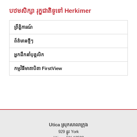
បឋមសិក្សា រុក្ខជាតិទូទៅ Herkimer
ព្រឹត្តិការណ៍
ព័ត៌មានថ្មីៗ
អ្នកដឹកនាំបុគ្គលិក
កម្មវិធីមាតាបិតា FirstView
គេហទំព័រ នេះ ផ្តល់ ព័ត៌មាន ដោយ ប្រើ PDF សូម ទស្សនា តំណ នេះ ដើម្បី
ទាញ យ
Utica ស្រុកសាលាក្រុង
929 ផ្លូវ York