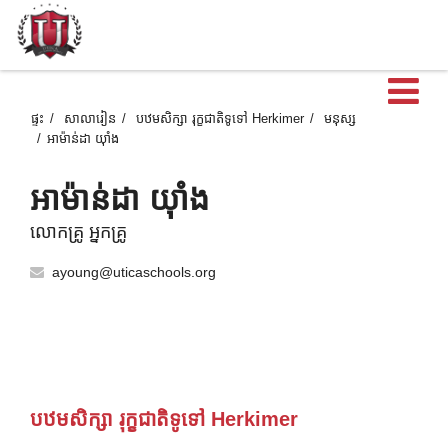
បើ
ផ្ទះ
សាលារៀន
បឋមសិក្សា រុក្ខជាតិទូទៅ Herkimer
មនុស្ស
អាម៉ាន់ដា យ៉ាំង
អាម៉ាន់ដា យ៉ាំង
លោកគ្រូ អ្នកគ្រូ
ayoung@uticaschools.org
បឋមសិក្សា រុក្ខជាតិទូទៅ Herkimer