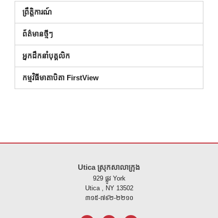
ព្រឹត្តិការណ៍
ព័ត៌មានថ្មីៗ
អ្នកដឹកនាំបុគ្គលិក
កម្មវិធីមាតាបិតា FirstView
គេហទំព័រ នេះ ផ្តល់ ព័ត៌មាន ដោយ ប្រើ PDF សូម ទស្សនា តំណ នេះ ដើម្បី
ទាញ យ
Utica ស្រុកសាលាក្រុង
929 ផ្លូវ York
Utica , NY 13502
៣១៥-៧៩២-២២១០