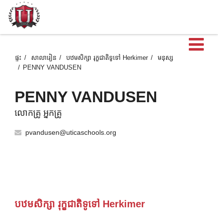
បើ
ផ្ទះ
សាលារៀន
បឋមសិក្សា រុក្ខជាតិទូទៅ Herkimer
មនុស្ស
PENNY VANDUSEN
PENNY VANDUSEN
លោកគ្រូ អ្នកគ្រូ
pvandusen@uticaschools.org
បឋមសិក្សា រុក្ខជាតិទូទៅ Herkimer