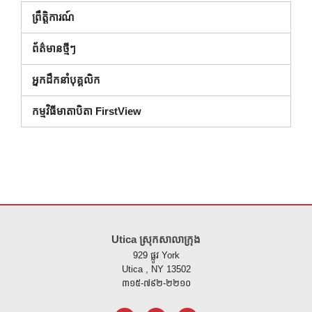
ព្រឹត្តិការណ៍
ព័ត៌មានថ្មីៗ
អ្នកដឹកនាំបុគ្គលិក
កម្មវិធីមាតាបិតា FirstView
គេហទំព័រ នេះ ផ្តល់ ព័ត៌មាន ដោយ ប្រើ PDF សូម ទស្សនា តំណ នេះ ដើម្បី
ទាញ យ
Utica ស្រុកសាលាក្រុង
929 ផ្លូវ York
Utica , NY 13502
៣១៥-៧៩២-២២១០