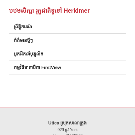
បឋមសិក្សា រុក្ខជាតិទូទៅ Herkimer
ព្រឹត្តិការណ៍
ព័ត៌មានថ្មីៗ
អ្នកដឹកនាំបុគ្គលិក
កម្មវិធីមាតាបិតា FirstView
គេហទំព័រ នេះ ផ្តល់ ព័ត៌មាន ដោយ ប្រើ PDF សូម ទស្សនា តំណ នេះ ដើម្បី
ទាញ យ
Utica ស្រុកសាលាក្រុង
929 ផ្លូវ York