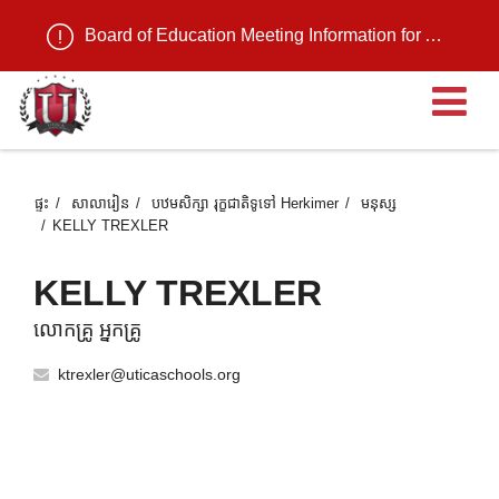
Board of Education Meeting Information for August 11, 2026
បើ
ផ្ទះ
សាលារៀន
បឋមសិក្សា រុក្ខជាតិទូទៅ Herkimer
មនុស្ស
KELLY TREXLER
KELLY TREXLER
លោកគ្រូ អ្នកគ្រូ
ktrexler@uticaschools.org