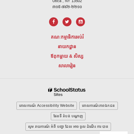
Utica , NY 13502
៣១៥-៧៩២-២២១០
គណៈកម្មាធិការអប់រំ
នាយកដ្ឋាន
ឪពុកម្តាយ & សិស្ស
សាលារៀន
គោលការណ៍ Accessibility Website
គោលការណ៍ភាពឯកជន
ផែនទី តំបន់ បណ្ដាញ
សូម រាយការណ៍ អំពី បញ្ហា ដែល អាច ចូល ដំណើរ ការ បាន