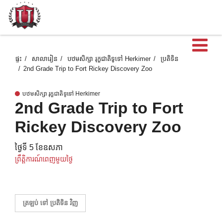
បើ
ផ្ទះ
សាលារៀន
បឋមសិក្សា រុក្ខជាតិទូទៅ Herkimer
ប្រតិទិន
2nd Grade Trip to Fort Rickey Discovery Zoo
បឋមសិក្សា រុក្ខជាតិទូទៅ Herkimer
2nd Grade Trip to Fort
Rickey Discovery Zoo
ថ្ងៃទី 5 ខែឧសភា
ព្រឹត្តិការណ៍ពេញមួយថ្ងៃ
ត្រឡប់ ទៅ ប្រតិទិន វិញ