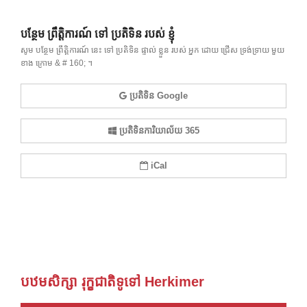
បន្ថែម ព្រឹត្តិការណ៍ ទៅ ប្រតិទិន របស់ ខ្ញុំ
សូម បន្ថែម ព្រឹត្តិការណ៍ នេះ ទៅ ប្រតិទិន ផ្ទាល់ ខ្លួន របស់ អ្នក ដោយ ជ្រើស ទ្រង់ទ្រាយ មួយ
ខាង ក្រោម & # 160; ។
ប្រតិទិន Google
ប្រតិទិនការិយាល័យ 365
iCal
បឋមសិក្សា រុក្ខជាតិទូទៅ Herkimer