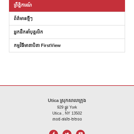
ព្រឹត្តិការណ៍
ព័ត៌មានថ្មីៗ
អ្នកដឹកនាំបុគ្គលិក
កម្មវិធីមាតាបិតា FirstView
គេហទំព័រ នេះ ផ្តល់ ព័ត៌មាន ដោយ ប្រើ PDF សូម ទស្សនា តំណ នេះ ដើម្បី
ទាញ យ
Utica ស្រុកសាលាក្រុង
929 ផ្លូវ York
Utica , NY 13502
៣១៥-៧៩២-២២១០